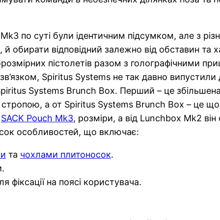
k3 по суті були ідентичним підсумком, але з різн
 й обирати відповідний залежно від обставин та х
орозмірних пістолетів разом з голографічними пр
’язком, Spiritus Systems не так давно випустили
piritus Systems Brunch Box. Перший – це збільше
стропою, а от Spiritus Systems Brunch Box – це щ
з
SACK Pouch Mk3
, розміри, а від Lunchbox Mk2 ві
писок особливостей, що включає:
ми
та
чохлами плитоносок
.
.
 фіксації на поясі користувача.