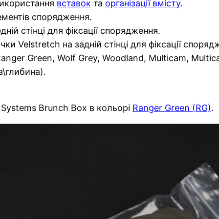
використання
вставок
та
організації вмісту
.
ементів спорядження.
ній стінці для фіксації спорядження.
и Velstretch на задній стінці для фіксації споряд
nger Green, Wolf Grey, Woodland, Multicam, Multica
а\глибина).
s Systems Brunch Box в кольорі
Ranger Green (RG)
.