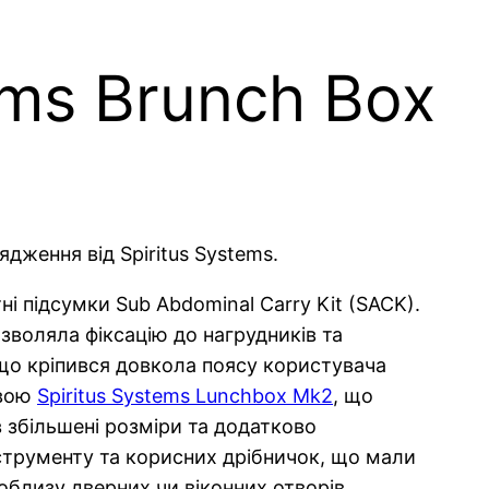
ems Brunch Box
дження від Spiritus Systems.
ні підсумки Sub Abdominal Carry Kit (SACK).
зволяла фіксацію до нагрудників та
 що кріпився довкола поясу користувача
звою
Spiritus Systems Lunchbox Mk2
, що
в збільшені розміри та додатково
нструменту та корисних дрібничок, що мали
облизу дверних чи віконних отворів,