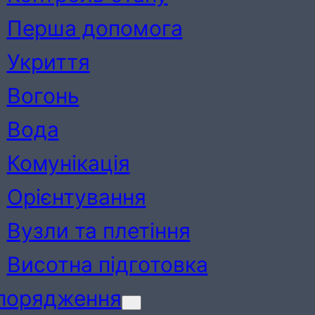
Перша допомога
Укриття
Вогонь
Вода
Комунікація
Орієнтування
Вузли та плетіння
Висотна підготовка
порядження