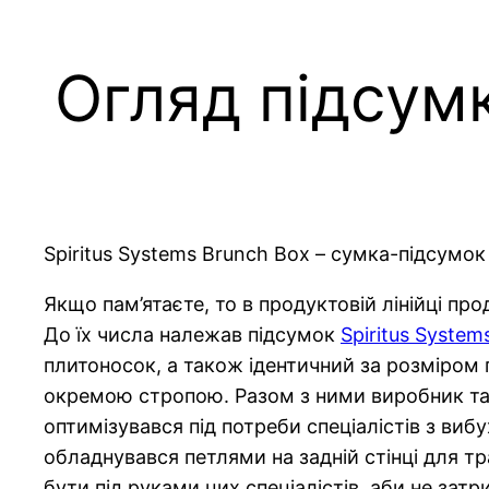
Огляд підсумк
Spiritus Systems Brunch Box – сумка-підсумок
Якщо пам’ятаєте, то в продуктовій лінійці про
До їх числа належав підсумок
Spiritus Syste
плитоносок, а також ідентичний за розміром
окремою стропою. Разом з ними виробник та
оптимізувався під потреби спеціалістів з виб
обладнувався петлями на задній стінці для т
бути під руками цих спеціалістів, аби не зат