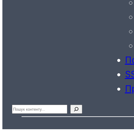
По
S
П
Пошук