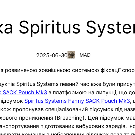
а Spiritus Syst
MAD
2025-06-30
 з розвиненою зовнішньою системою фіксації споря
дуктів Spiritus Systems певний час вже були присут
ms SACK Pouch Mk3
з платформою на липучці, що до
 підсумок
Spiritus Systems Fanny SACK Pouch Mk3
,
кож пропонував спеціалізований підсумок під на
ухового проникнення (Breaching). Цей підсумок ма
ранспортування підготованих вибухових зарядів, і
римувати команди в небезпечних ділянках поза та п