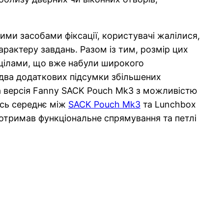
ими засобами фіксації, користувачі жалілися,
арактеру завдань. Разом із тим, розмір цих
ицілами, що вже набули широкого
 два додаткових підсумки збільшених
на версія Fanny SACK Pouch Mk3 з можливістю
ось середнє між
SACK Pouch Mk3
та Lunchbox
н отримав функціональне спрямування та петлі