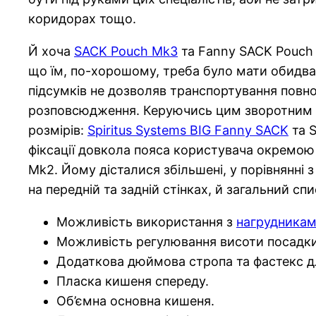
коридорах тощо.
Й хоча
SACK Pouch Mk3
та Fanny SACK Pouch M
що їм, по-хорошому, треба було мати обидва,
підсумків не дозволяв транспортування повн
розповсюдження. Керуючись цим зворотним зв
розмірів:
Spiritus Systems BIG Fanny SACK
та S
фіксації довкола пояса користувача окремою 
Mk2. Йому дісталися збільшені, у порівнянні 
на передній та задній стінках, й загальний с
Можливість використання з
нагрудника
Можливість регулювання висоти посадки
Додаткова дюймова стропа та фастекс для
Пласка кишеня спереду.
Об’ємна основна кишеня.