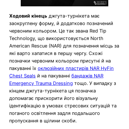
Ходовий
кінець
джгута-турнікета має
заокруглену форму, й додатково позначений
червоним кольором. Це так звана Red Tip
Technology, що використовується North
American Rescue (NAR) для позначення місць за
які варто хапатися в першу чергу. Схожі
позначки червоним кольором присутні й на
пакуванні їх
оклюзійних пластирів NAR HyFin
Chest Seals
й на пакуванні
бандажів NAR
Emergency Trauma Dressing
тощо. У випадку з
кінцем джгута-турнікета ця позначка
допомагає прискорити його візуальну
ідентифікацію в умовах стресових ситуацій та
поганого освітлення задля подальшого
пропускання в щілини скоби.