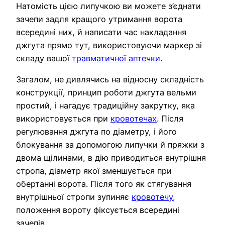
Натомість цією липучкою ви можете з’єднати
зачепи задля кращого утримання ворота
всередині них, й написати час накладання
джгута прямо тут, використовуючи маркер зі
складу вашої
травматичної аптечки
.
Загалом, не дивлячись на відносну складність
конструкції, принцип роботи джгута вельми
простий, і нагадує традиційну закрутку, яка
використовується при
кровотечах
. Після
регулювання джгута по діаметру, і його
блокування за допомогою липучки й пряжки з
двома щілинами, в дію приводиться внутрішня
стропа, діаметр якої зменшується при
обертанні ворота. Після того як стягування
внутрішньої стропи зупиняє
кровотечу
,
положення вороту фіксується всередині
зачепів.