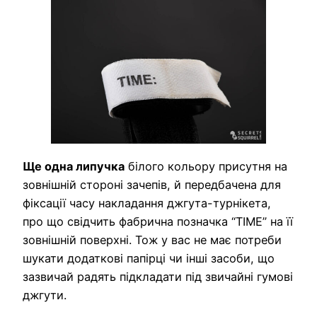
Ще одна липучка
білого кольору присутня на
зовнішній стороні зачепів, й передбачена для
фіксації часу накладання джгута-турнікета,
про що свідчить фабрична позначка “TIME” на її
зовнішній поверхні. Тож у вас не має потреби
шукати додаткові папірці чи інші засоби, що
зазвичай радять підкладати під звичайні гумові
джгути.