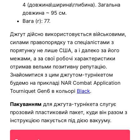
4 (довжина\ширина\глибина). Загальна
довжина ~ 95 см.
Вага (г): 77.
Джгут дійсно використовується військовими,
силами правопорядку та спеціалістами з
порятунку не лише США, а і далеко за його
межами, а за свої робочі характеристики
отримав вельми позитивну репутацію.
Знайомитися з цим джгутом-турнікетом
будемо на прикладі NAR Combat Application
Tourniquet Gen6 в кольорі
Black
.
Пакуванням
для джгута-турнікета слугує
прозовий пластиковий пакет, куди він разом з
інструкцією пакується під дією вакууму.