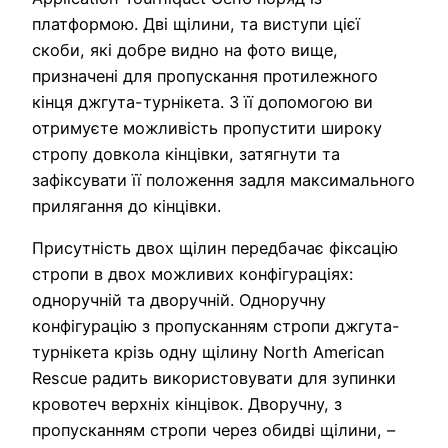
платформою. Дві щілини, та виступи цієї
скоби, які добре видно на фото вище,
призначені для пропускання протилежного
кінця джгута-турнікета. З її допомогою ви
отримуєте можливість пропустити широку
стропу довкола кінцівки, затягнути та
зафіксувати її положення задля максимального
прилягання до кінцівки.
Присутність двох щілин передбачає фіксацію
стропи в двох можливих конфігураціях:
одноручній та дворучній. Одноручну
конфігурацію з пропусканням стропи джгута-
турнікета крізь одну щілину North American
Rescue радить використовувати для зупинки
кровотеч верхніх кінцівок. Дворучну, з
пропусканням стропи через обидві щілини, –