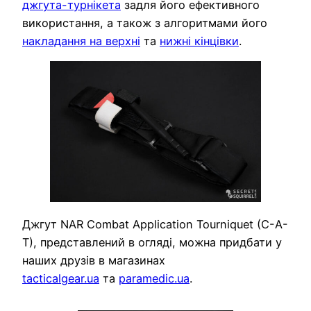
джгута-турнікета
задля його ефективного
використання, а також з алгоритмами його
накладання на верхні
та
нижні кінцівки
.
Джгут NAR Combat Application Tourniquet (C-A-
T), представлений в огляді, можна придбати у
наших друзів в магазинах
tacticalgear.ua
та
paramedic.ua
.