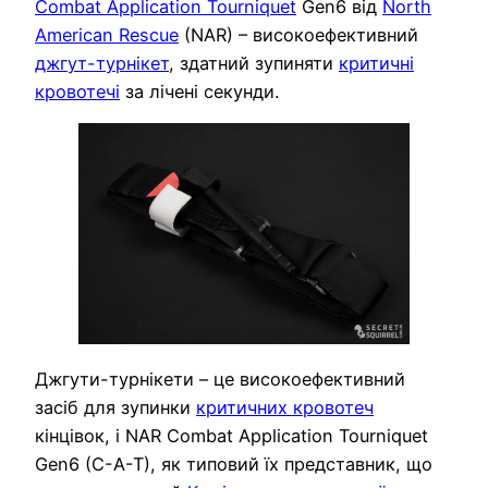
Combat Application Tourniquet
Gen6 від
North
American Rescue
(NAR) – високоефективний
джгут-турнікет
, здатний зупиняти
критичні
кровотечі
за лічені секунди.
Джгути-турнікети – це високоефективний
засіб для зупинки
критичних кровотеч
кінцівок, і NAR Combat Application Tourniquet
Gen6 (C-A-T), як типовий їх представник, що