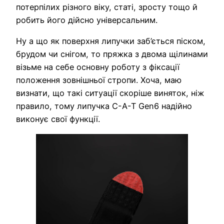
потерпілих різного віку, статі, зросту тощо й
робить його дійсно універсальним.
Ну а що як поверхня липучки заб’ється піском,
брудом чи снігом, то пряжка з двома щілинами
візьме на себе основну роботу з фіксації
положення зовнішньої стропи. Хоча, маю
визнати, що такі ситуації скоріше виняток, ніж
правило, тому липучка C-A-T Gen6 надійно
виконує свої функції.