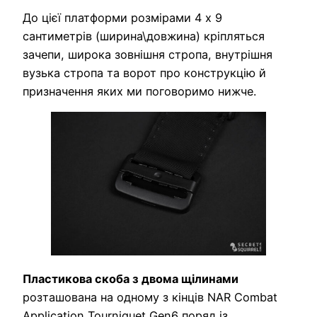
До цієї платформи розмірами 4 х 9
сантиметрів (ширина\довжина) кріпляться
зачепи, широка зовнішня стропа, внутрішня
вузька стропа та ворот про конструкцію й
призначення яких ми поговоримо нижче.
Пластикова скоба з двома щілинами
розташована на одному з кінців NAR Combat
Application Tourniquet Gen6 поряд із