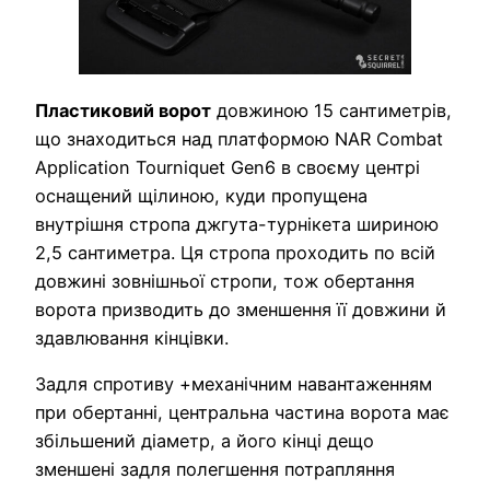
Пластиковий ворот
довжиною 15 сантиметрів,
що знаходиться над платформою NAR Combat
Application Tourniquet Gen6 в своєму центрі
оснащений щілиною, куди пропущена
внутрішня стропа джгута-турнікета шириною
2,5 сантиметра. Ця стропа проходить по всій
довжині зовнішньої стропи, тож обертання
ворота призводить до зменшення її довжини й
здавлювання кінцівки.
Задля спротиву +механічним навантаженням
при обертанні, центральна частина ворота має
збільшений діаметр, а його кінці дещо
зменшені задля полегшення потрапляння