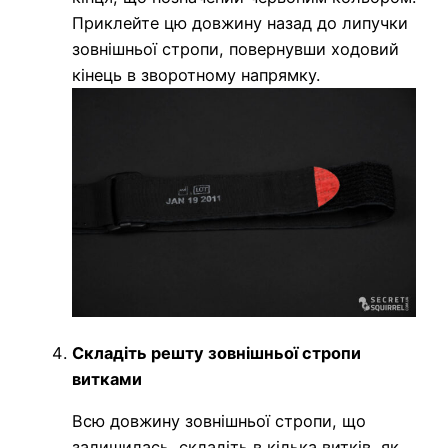
Приклейте цю довжину назад до липучки
зовнішньої стропи, повернувши ходовий
кінець в зворотному напрямку.
Складіть решту зовнішньої стропи
витками
Всю довжину зовнішньої стропи, що
залишилась, складіть в кілька витків, як