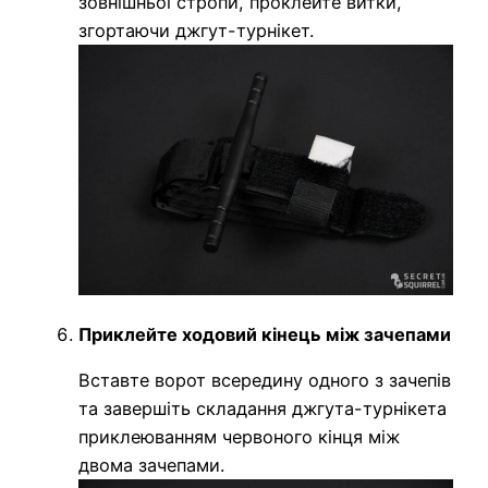
зовнішньої стропи, проклейте витки,
згортаючи джгут-турнікет.
Приклейте ходовий кінець між зачепами
Вставте ворот всередину одного з зачепів
та завершіть складання джгута-турнікета
приклеюванням червоного кінця між
двома зачепами.