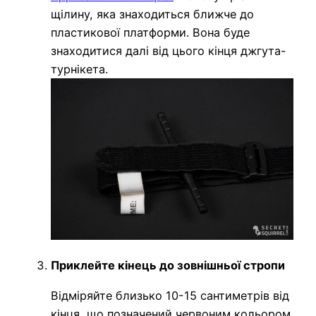
щілину, яка знаходиться ближче до
пластикової платформи. Вона буде
знаходитися далі від цього кінця джгута-
турнікета.
Приклейте кінець до зовнішньої стропи
Відміряйте близько 10-15 сантиметрів від
кінця, що позначений червоним кольором.