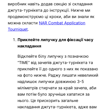
виробник навіть додав секцію зі складання
джгута-турнікета до інструкції. Нижче ми
продемонструємо ці кроки, аби ви знали як
можна скласти
NAR Combat Application
Tourniquet
.
Приклейте липучку для фіксації часу
накладання
Відклейте білу липучку з позначкою
“TIME” від зачепів джгута-турнікета та
приклейте її до одного з них як показано
на фото нижче. Раджу лишати невеликий
надлишок липучки довжиною 3-5
міліметрів стирчати за край зачепа, аби
вам потім було зручніше хапатися за
нього. Це прискорить загальне
накладання джгута-турнікета, адже вам