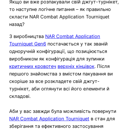
Якщо ви вже розпакували свій джгут-турнікет,
то наступне логічне питання – як правильно
скласти NAR Combat Application Tourniquet
назад?
З виробництва
NAR Combat Application
Tourniquet Gen6
постачається у так званій
одноручній конфігурації, що позиціюється
виробником як конфігурація для зупинки
критичних кровотеч
верхніх кінцівок
. Після
першого знайомства з вмістом пакування ви
скоріше за все розкладете свій джгут-
турнікет, аби оглянути всі його елементи й
складові.
Аби у вас завжди була можливість повернути
NAR Combat Application Tourniquet
в стан для
зберігання та ефективного застосування