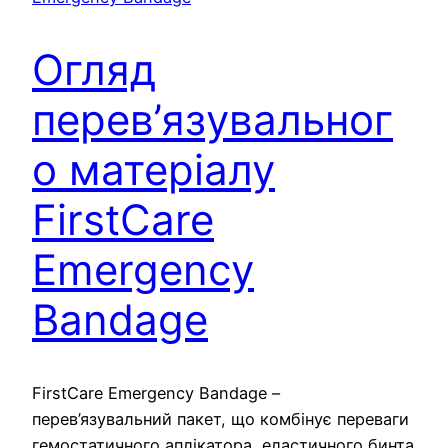
Огляд
перев’язувальног
о матеріалу
FirstCare
Emergency
Bandage
FirstCare Emergency Bandage –
перев’язувальний пакет, що комбінує переваги
гемостатичного аплікатора, еластичного бинта