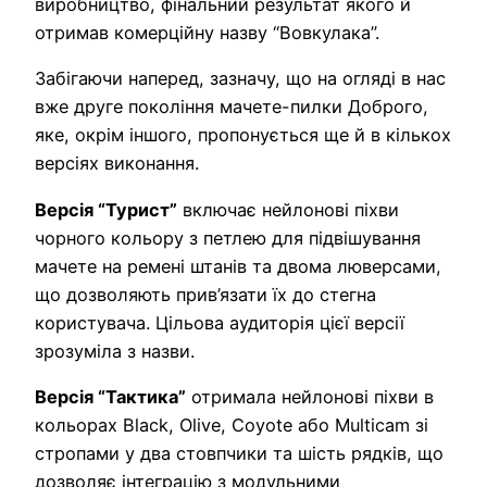
виробництво, фінальний результат якого й
отримав комерційну назву “Вовкулака”.
Забігаючи наперед, зазначу, що на огляді в нас
вже друге покоління мачете-пилки Доброго,
яке, окрім іншого, пропонується ще й в кількох
версіях виконання.
Версія “Турист”
включає нейлонові піхви
чорного кольору з петлею для підвішування
мачете на ремені штанів та двома люверсами,
що дозволяють прив’язати їх до стегна
користувача. Цільова аудиторія цієї версії
зрозуміла з назви.
Версія “Тактика”
отримала нейлонові піхви в
кольорах Black, Olive, Coyote або Multicam зі
стропами у два стовпчики та шість рядків, що
дозволяє інтеграцію з модульними