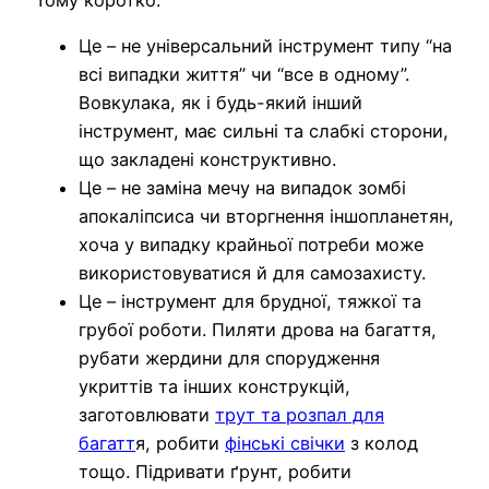
Тому коротко.
Це – не універсальний інструмент типу “на
всі випадки життя” чи “все в одному”.
Вовкулака, як і будь-який інший
інструмент, має сильні та слабкі сторони,
що закладені конструктивно.
Це – не заміна мечу на випадок зомбі
апокаліпсиса чи вторгнення іншопланетян,
хоча у випадку крайньої потреби може
використовуватися й для самозахисту.
Це – інструмент для брудної, тяжкої та
грубої роботи. Пиляти дрова на багаття,
рубати жердини для спорудження
укриттів та інших конструкцій,
заготовлювати
трут та розпал для
багатт
я, робити
фінські свічки
з колод
тощо. Підривати ґрунт, робити