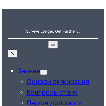
Перейти
до
вмісту
Survive Longer. Get Further …
Знання
Основи виживання
Контроль стану
Перша допомога