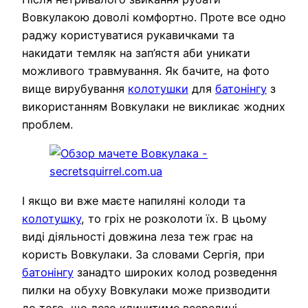
Вовкулакою доволі комфортно. Проте все одно
раджу користуватися рукавичками та
накидати темляк на зап’ястя аби уникати
можливого травмування. Як бачите, на фото
вище вирубування
колотушки
для
батонінгу
з
використанням Вовкулаки не викликає жодних
проблем.
І якщо ви вже маєте напиляні колоди та
колотушку
, то гріх не розколоти їх. В цьому
виді діяльності довжина леза теж грає на
користь Вовкулаки. За словами Сергія, при
батонінгу
занадто широких колод розведення
пилки на обуху Вовкулаки може призводити
до того, що лезо клинитиме всередині