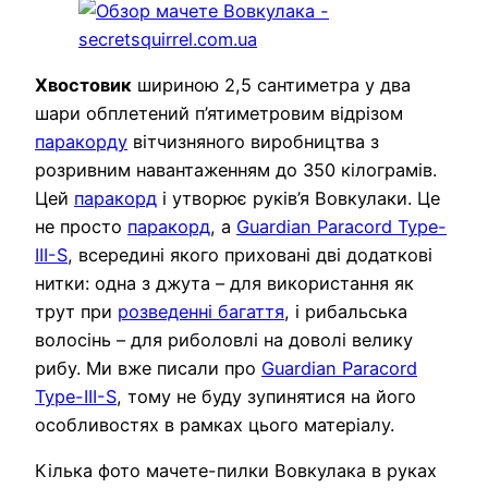
Хвостовик
шириною 2,5 сантиметра у два
шари обплетений п’ятиметровим відрізом
паракорду
вітчизняного виробництва з
розривним навантаженням до 350 кілограмів.
Цей
паракорд
і утворює руків’я Вовкулаки. Це
не просто
паракорд
, а
Guardian Paracord Type-
III-S
, всередині якого приховані дві додаткові
нитки: одна з джута – для використання як
трут при
розведенні багаття
, і рибальська
волосінь – для риболовлі на доволі велику
рибу. Ми вже писали про
Guardian Paracord
Type-III-S
, тому не буду зупинятися на його
особливостях в рамках цього матеріалу.
Кілька фото мачете-пилки Вовкулака в руках