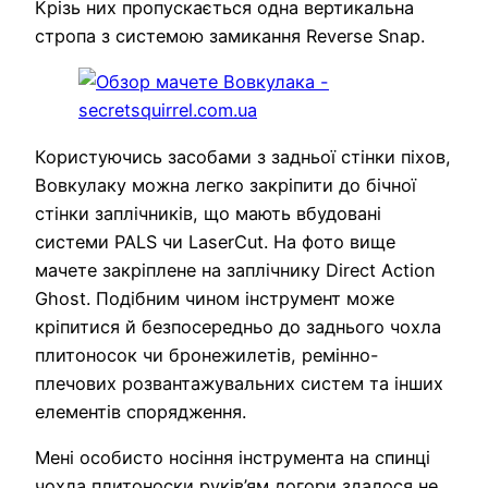
Крізь них пропускається одна вертикальна
стропа з системою замикання Reverse Snap.
Користуючись засобами з задньої стінки піхов,
Вовкулаку можна легко закріпити до бічної
стінки заплічників, що мають вбудовані
системи PALS чи LaserCut. На фото вище
мачете закріплене на заплічнику Direct Action
Ghost. Подібним чином інструмент може
кріпитися й безпосередньо до заднього чохла
плитоносок чи бронежилетів, ремінно-
плечових розвантажувальних систем та інших
елементів спорядження.
Мені особисто носіння інструмента на спинці
чохла плитоноски руків’ям догори здалося не