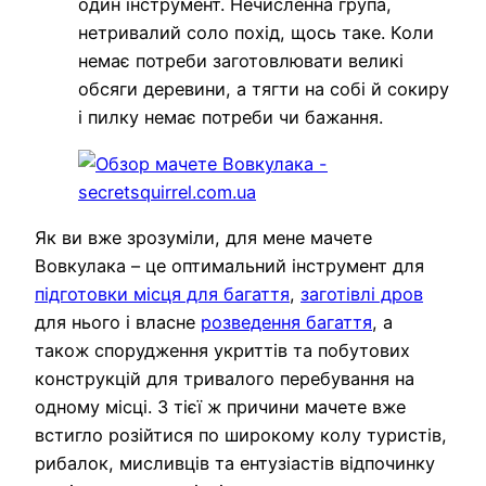
один інструмент. Нечисленна група,
нетривалий соло похід, щось таке. Коли
немає потреби заготовлювати великі
обсяги деревини, а тягти на собі й сокиру
і пилку немає потреби чи бажання.
Як ви вже зрозуміли, для мене мачете
Вовкулака – це оптимальний інструмент для
підготовки місця для багаття
,
заготівлі дров
для нього і власне
розведення багаття
, а
також спорудження укриттів та побутових
конструкцій для тривалого перебування на
одному місці. З тієї ж причини мачете вже
встигло розійтися по широкому колу туристів,
рибалок, мисливців та ентузіастів відпочинку