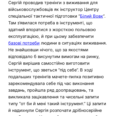
Сергій проводив тренінги з виживання для
військовослужбовців як інструктор Центру
спеціальної тактичної підготовки “
Білий Вовк
“.
Там з’явилася потреба в інструменті, що
здатний впоратися з жорсткою польовою
експлуатацією, й при цьому забезпечити
базові потреби
людини в ситуаціях виживання.
Не знайшовши нічого, що за якостями
відповідало б висунутим вимогам на ринку,
Сергій вирішив самостійно виготовити
інструмент, що зветься “під себе”. В ході
подальших тренінгів мачете-пилка позитивно
зарекомендувала себе під час виконання
завдань, пройшла ряд доопрацювань, та
викликала зацікавлення та чисельні запити
типу “от би й мені такий інструмент.” Ці запити
й надихнули Сергія розпочати дрібносерійне