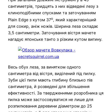
сантиметрів, тридцять з них відведені лезу з
клиноподібними спусками та заточуванням
o
Plain Edge з кутом 37
, який характерніший
для сокир, аніж ножів. Ширина леза складає
3,5 сантиметри. Заточування вістря мачете
нагадує японське танто з різким кутом вигину.
Весь обух леза, за винятком одного
сантиметра від вістря, виділений під пилку.
Зуби цієї пили мають глибину близько пів
сантиметра, й розведені для збільшення
ефективності. За твердженнями розробника ця
пилка може застосовуватися не лише для
розпилювання деревини діаметром до 25