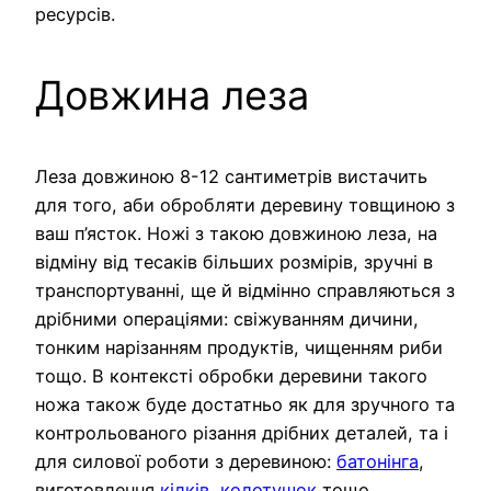
ресурсів.
Довжина леза
Леза довжиною 8-12 сантиметрів вистачить
для того, аби обробляти деревину товщиною з
ваш п’ясток. Ножі з такою довжиною леза, на
відміну від тесаків більших розмірів, зручні в
транспортуванні, ще й відмінно справляються з
дрібними операціями: свіжуванням дичини,
тонким нарізанням продуктів, чищенням риби
тощо. В контексті обробки деревини такого
ножа також буде достатньо як для зручного та
контрольованого різання дрібних деталей, та і
для силової роботи з деревиною:
батонінга
,
виготовлення
кілків
,
колотушок
тощо.