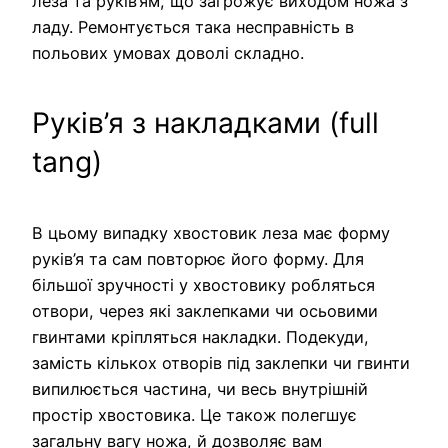
леза та руків’ям, що загрожує виходом ножа з
ладу. Ремонтується така несправність в
польових умовах доволі складно.
Руків’я з накладками (full
tang)
В цьому випадку хвостовик леза має форму
руків’я та сам повторює його форму. Для
більшої зручності у хвостовику робляться
отвори, через які заклепками чи осьовими
гвинтами кріпляться накладки. Подекуди,
замість кількох отворів під заклепки чи гвинти
випилюється частина, чи весь внутрішній
простір хвостовика. Це також полегшує
загальну вагу ножа, й дозволяє вам