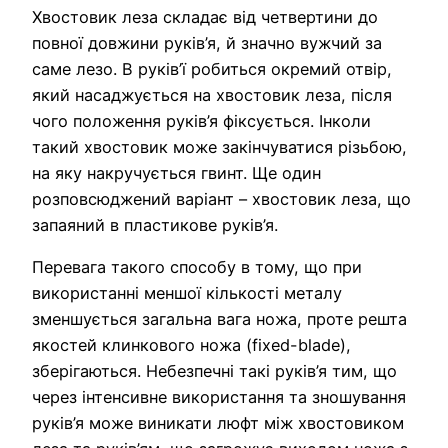
Хвостовик леза складає від четвертини до
повної довжини руків’я, й значно вужчий за
саме лезо. В руків’ї робиться окремий отвір,
який насаджується на хвостовик леза, після
чого положення руків’я фіксується. Інколи
такий хвостовик може закінчуватися різьбою,
на яку накручується гвинт. Ще один
розповсюджений варіант – хвостовик леза, що
запаяний в пластикове руків’я.
Перевага такого способу в тому, що при
використанні меншої кількості металу
зменшується загальна вага ножа, проте решта
якостей клинкового ножа (fixed-blade),
зберігаються. Небезпечні такі руків’я тим, що
через інтенсивне використання та зношування
руків’я може виникати люфт між хвостовиком