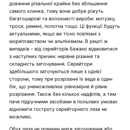
довжини різальної крайки без збільшення
самого клинка, тому вони добре ріжуть
багатошарові та волокнисті вироби: мотузку,
троси, ремені, полотна тощо. Ці функції будуть
актуальними, якщо ви тісно пов’язані з
мореплавством чи альпінізмом. В решті ж
випадків – від серейторів бажано відмовитися
з наступних причин: нерівне різання та
складність заточування. Серейтори
здебільшого заточуються лише з однієї
сторони, тому при розрізанні їх веде в один
бік, що унеможливлює рівномірне й рівне
розрізання. Також без кількох надфілів, а тим
паче підручними засобами в польових умовах
відновити гостроту серейторного леза не
можливо.
Обух леза не повинен мати заточування або