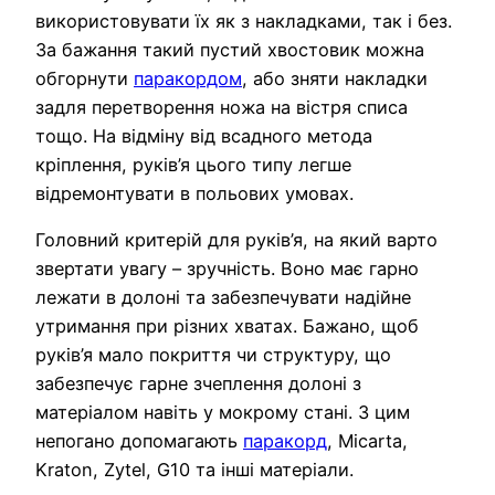
використовувати їх як з накладками, так і без.
За бажання такий пустий хвостовик можна
обгорнути
паракордом
, або зняти накладки
задля перетворення ножа на вістря списа
тощо. На відміну від всадного метода
кріплення, руків’я цього типу легше
відремонтувати в польових умовах.
Головний критерій для руків’я, на який варто
звертати увагу – зручність. Воно має гарно
лежати в долоні та забезпечувати надійне
утримання при різних хватах. Бажано, щоб
руків’я мало покриття чи структуру, що
забезпечує гарне зчеплення долоні з
матеріалом навіть у мокрому стані. З цим
непогано допомагають
паракорд
, Micarta,
Kraton, Zytel, G10 та інші матеріали.