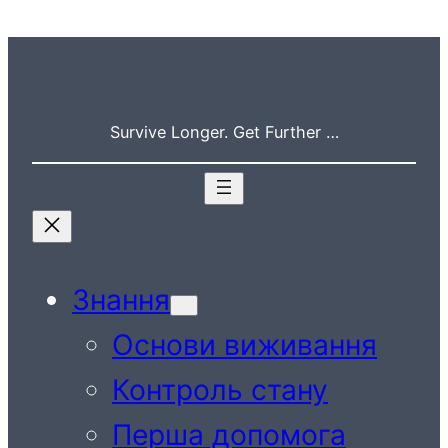
Перейти
до
вмісту
Survive Longer. Get Further …
Знання
Основи виживання
Контроль стану
Перша допомога