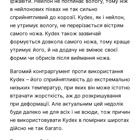
іржавіти. Нейлон не поглинає вологу, тому ніж
в нейлонових піхвах не так сильно
сприйнятливий до корозії. Kydex, як і нейлон,
не утримує вологу, не перерізається вістрям
самого ножа. Kydex також зазвичай
формується довкола самого ножа, тому краще
утримує його, й на додачу не змінює своєї
форми чи обрисів після виймання ножа.
Вагомий контраргумент проти використання
Kydex – його сприйнятливість до екстремально
низьких температур, при яких він може істотно
втрачати жорсткість, аж до розкришування
при деформації. Але актуальним цей недолік
буде далеко не для всіх і не всюди, тож причин
не використовувати Kydex в помірних широтах
дійсно не так багато.