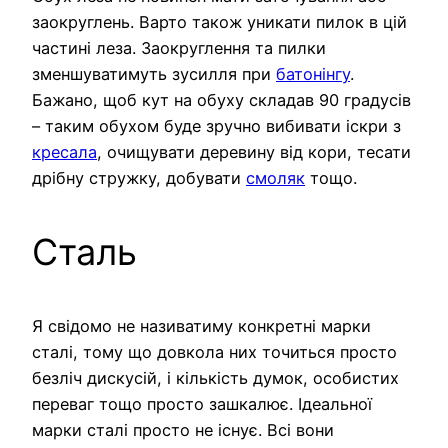
заокруглень. Варто також уникати пилок в цій
частині леза. Заокруглення та пилки
зменшуватимуть зусилля при
батонінгу
.
Бажано, щоб кут на обуху складав 90 градусів
– таким обухом буде зручно вибивати іскри з
кресала
, очищувати деревину від кори, тесати
дрібну стружку, добувати
смоляк
тощо.
Сталь
Я свідомо не називатиму конкретні марки
сталі, тому що довкола них точиться просто
безліч дискусій, і кількість думок, особистих
переваг тощо просто зашкалює. Ідеальної
марки сталі просто не існує. Всі вони