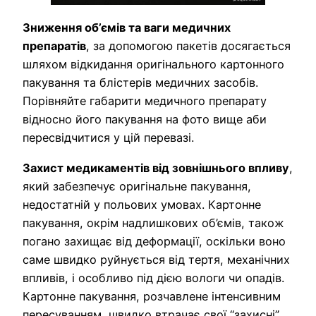
Зниження об’ємів та ваги медичних
препаратів
, за допомогою пакетів досягається
шляхом відкидання оригінального картонного
пакування та блістерів медичних засобів.
Порівняйте габарити медичного препарату
відносно його пакування на фото вище аби
пересвідчитися у цій перевазі.
Захист медикаментів від зовнішнього впливу
,
який забезпечує оригінальне пакування,
недостатній у польових умовах. Картонне
пакування, окрім надлишкових об’ємів, також
погано захищає від деформації, оскільки воно
саме швидко руйнується від тертя, механічних
впливів, і особливо під дією вологи чи опадів.
Картонне пакування, розчавлене інтенсивним
пересуванням, швидко втрачає свої “захисні”