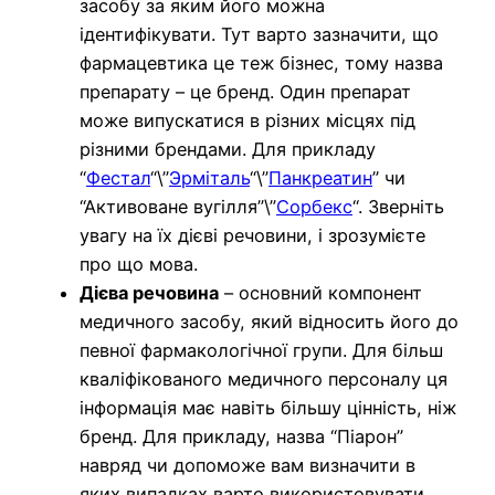
засобу за яким його можна
ідентифікувати. Тут варто зазначити, що
фармацевтика це теж бізнес, тому назва
препарату – це бренд. Один препарат
може випускатися в різних місцях під
різними брендами. Для прикладу
“
Фестал
“\”
Эрміталь
“\”
Панкреатин
” чи
“Активоване вугілля”\”
Сорбекс
“. Зверніть
увагу на їх дієві речовини, і зрозумієте
про що мова.
Дієва речовина
– основний компонент
медичного засобу, який відносить його до
певної фармакологічної групи. Для більш
кваліфікованого медичного персоналу ця
інформація має навіть більшу цінність, ніж
бренд. Для прикладу, назва “Піарон”
навряд чи допоможе вам визначити в
яких випадках варто використовувати