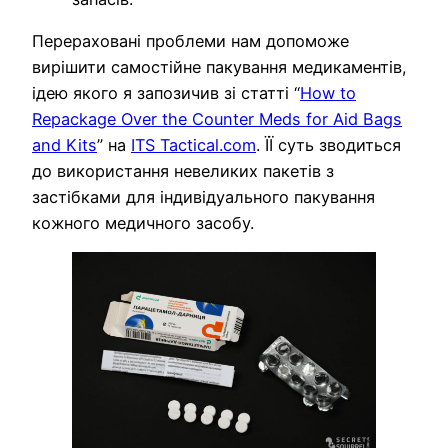
Перераховані проблеми нам допоможе
вирішити самостійне пакування медикаментів,
ідею якого я запозичив зі статті “
How to
Repackage Over the Counter Meds for Aid Bags
and Kits
” на
ITS Tactical.com
. ЇЇ суть зводиться
до використання невеликих пакетів з
застібками для індивідуального пакування
кожного медичного засобу.