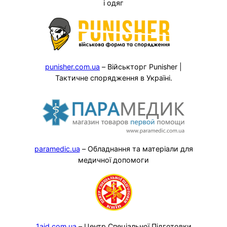
і одяг
punisher.com.ua
– Військторг Punisher |
Тактичне спорядження в Україні.
paramedic.ua
– Обладнання та матеріали для
медичної допомоги
1aid.com.ua
– Центр Спеціальної Підготовки