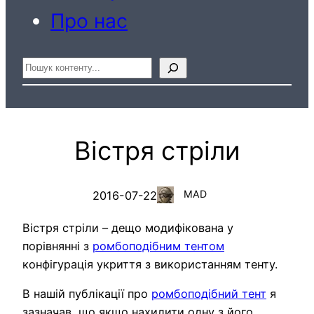
Про нас
Пошук
Вістря стріли
MAD
2016-07-22
Вістря стріли – дещо модифікована у
порівнянні з
ромбоподібним тентом
конфігурація укриття з використанням тенту.
В нашій публікації про
ромбоподібний тент
я
зазначав, що якщо нахилити одну з його