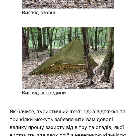
Вигляд ззовні
Вигляд зсередини
Як бачите, туристичний тент, одна відтяжка та
три кілки можуть забезпечити вам доволі
велику прощу захисту від вітру та опадів, якої
вистачить для двох осіб з невеликою кількістю