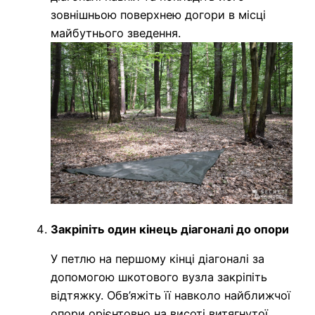
зовнішньою поверхнею догори в місці
майбутнього зведення.
Закріпіть один кінець діагоналі до опори
У петлю на першому кінці діагоналі за
допомогою шкотового вузла закріпіть
відтяжку. Обв’яжіть її навколо найближчої
опори орієнтовно на висоті витягнутої