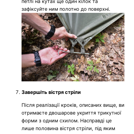
петлі на кутах ще один кілок та
зафіксуйте ним полотно до поверхні.
Завершіть вістря стріли
Після реалізації кроків, описаних вище, ви
отримаєте двошарове укриття трикутної
форми з одним схилом. Насправді це
лише половина вістря стріли, під яким