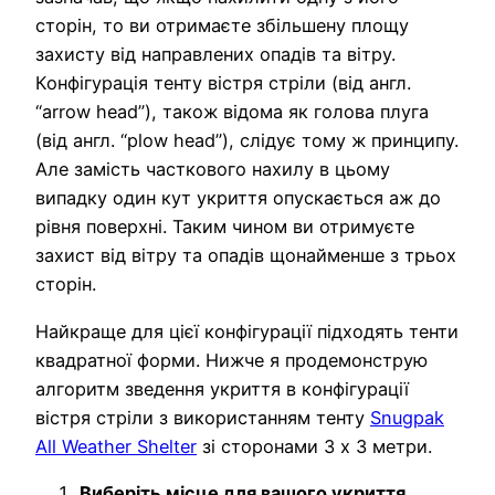
сторін, то ви отримаєте збільшену площу
захисту від направлених опадів та вітру.
Конфігурація тенту вістря стріли (від англ.
“arrow head”), також відома як голова плуга
(від англ. “plow head”), слідує тому ж принципу.
Але замість часткового нахилу в цьому
випадку один кут укриття опускається аж до
рівня поверхні. Таким чином ви отримуєте
захист від вітру та опадів щонайменше з трьох
сторін.
Найкраще для цієї конфігурації підходять тенти
квадратної форми. Нижче я продемонструю
алгоритм зведення укриття в конфігурації
вістря стріли з використанням тенту
Snugpak
All Weather Shelter
зі сторонами 3 х 3 метри.
Виберіть місце для вашого укриття