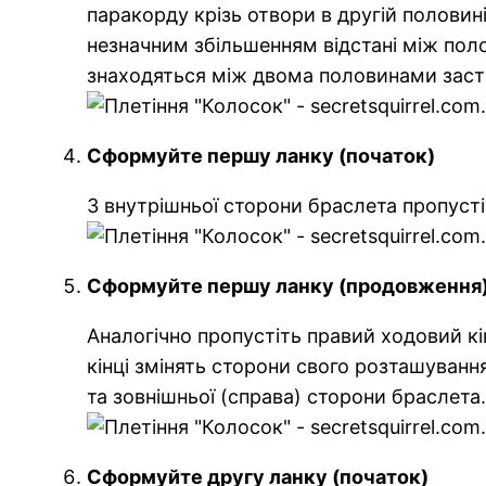
паракорду крізь отвори в другій половин
незначним збільшенням відстані між пол
знаходяться між двома половинами застіб
Сформуйте першу ланку (початок)
З внутрішньої сторони браслета пропусті
Сформуйте першу ланку (продовження
Аналогічно пропустіть правий ходовий кі
кінці змінять сторони свого розташуванн
та зовнішньої (справа) сторони браслета
Сформуйте другу ланку (початок)