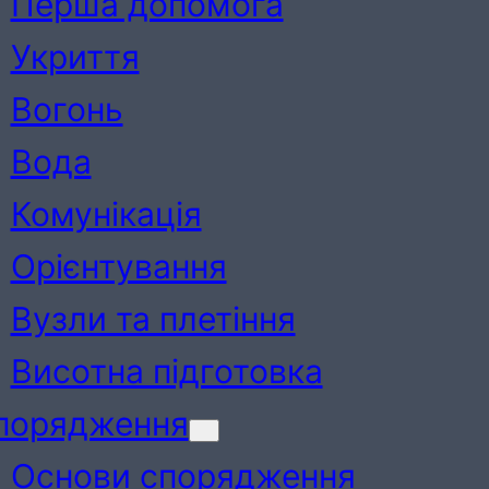
Перша допомога
Укриття
Вогонь
Вода
Комунікація
Орієнтування
Вузли та плетіння
Висотна підготовка
порядження
Основи спорядження