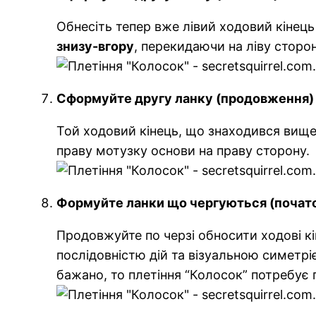
Обнесіть тепер вже лівий ходовий кінець
знизу-вгору
, перекидаючи на ліву сторон
Сформуйте другу ланку (продовження)
Той ходовий кінець, що знаходився вище,
праву мотузку основи на праву сторону.
Формуйте ланки що чергуються (почат
Продовжуйте по черзі обносити ходові кі
послідовністю дій та візуальною симетріє
бажано, то плетіння “Колосок” потребує 