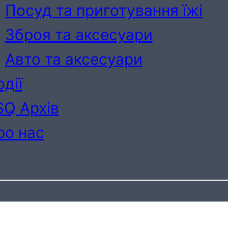
Посуд та приготування їжі
Зброя та аксесуари
Авто та аксесуари
дії
SQ Архів
ро нас