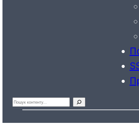
По
S
П
Пошук