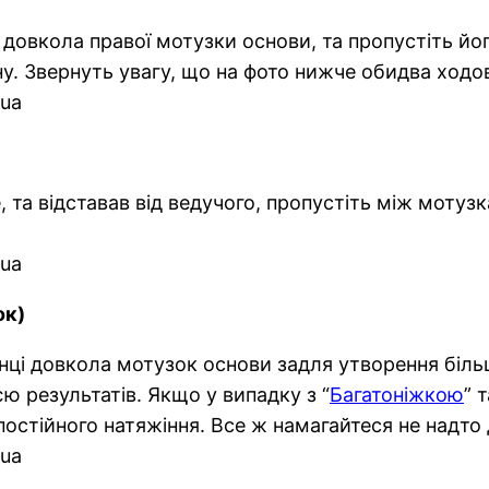
 довкола правої мотузки основи, та пропустіть й
у. Звернуть увагу, що на фото нижче обидва ходов
 та відставав від ведучого, пропустіть між моту
ок)
нці довкола мотузок основи задля утворення більш
ю результатів. Якщо у випадку з “
Багатоніжкою
” т
постійного натяжіння. Все ж намагайтеся не надт