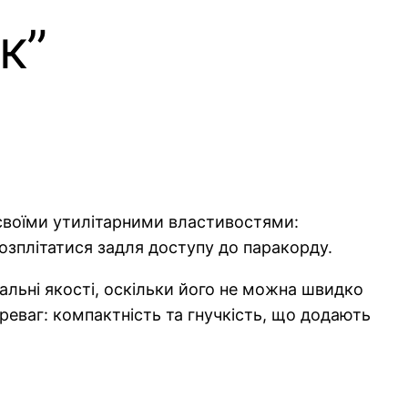
к”
о своїми утилітарними властивостями:
озплітатися задля доступу до паракорду.
уальні якості, оскільки його не можна швидко
еваг: компактність та гнучкість, що додають