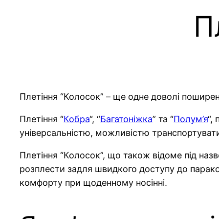
П
Плетіння “Колосок” – ще одне доволі поширене
Плетіння “
Кобра
“, “
Багатоніжка
” та “
Полум’я
“,
універсальністю, можливістю транспортувати
Плетіння “Колосок”, що також відоме під назв
розплести задля швидкого доступу до парако
комфорту при щоденному носінні.