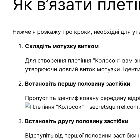
Як в’язати плет
Нижче я розкажу про кроки, необхідні для ут
Складіть мотузку витком
Для створення плетіння “Колосок” вам зн
утворюючи довгий виток мотузки. Ідентиф
Встановіть першу половину застібки
Пропустіть ідентифіковану середину відр
Встановіть другу половину застібки
Відступіть від першої половини застібки