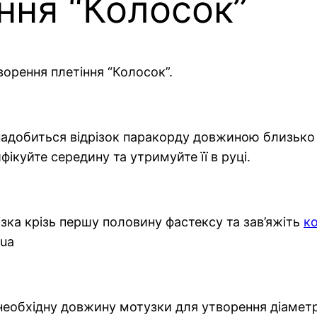
іння “Колосок”
ворення плетіння “Колосок”.
адобиться відрізок паракорду довжиною близько 5
ікуйте середину та утримуйте її в руці.
ізка крізь першу половину фастексу та зав’яжіть
к
 необхідну довжину мотузки для утворення діаметр