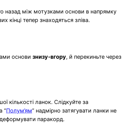
ого назад між мотузками основи в напрямку
их кінці тепер знаходяться зліва.
зками основи
знизу-вгору
, й перекиньте через
ої кількості ланок. Слідкуйте за
а “
Полум’ям
” надмірно затягувати ланки не
о деформувати паракорд.