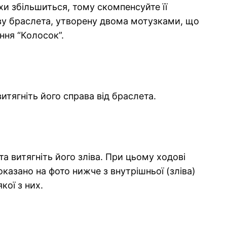
хи збільшиться, тому скомпенсуйте її
ову браслета, утворену двома мотузками, що
ння “Колосок”.
итягніть його справа від браслета.
а витягніть його зліва. При цьому ходові
казано на фото нижче з внутрішньої (зліва)
кої з них.