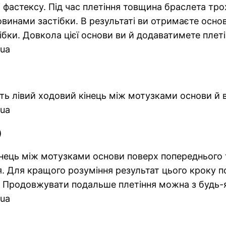
і фастексу. Під час плетіння товщина браслета тро
овинами застібки. В результаті ви отримаєте осн
ки. Довкола цієї основи ви й додаватимете плеті
ть лівий ходовий кінець між мотузками основи й в
)
нець між мотузками основи поверх попереднього т
я. Для кращого розуміння результат цього кроку по
. Продовжувати подальше плетіння можна з будь-я