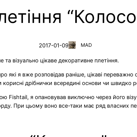
летіння “Колосо
MAD
2017-01-09
 та візуально цікаве декоративне плетіння.
 про які я вже розповідав раніше, цікаві переважн
 корисні дрібнички всередині основи чи швидко р
ою Fishtail, я опановував виключно через його віз
рду. При цьому воно все-таки має ряд власних пер