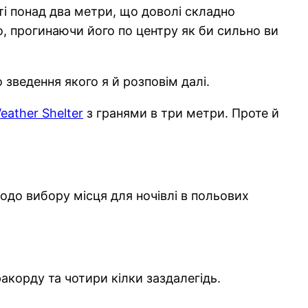
оті понад два метри, що доволі складно
о, прогинаючи його по центру як би сильно ви
зведення якого я й розповім далі.
eather Shelter
з гранями в три метри. Проте й
Щодо вибору місця для ночівлі в польових
ракорду та чотири кілки заздалегідь.