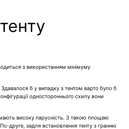
 тенту
зводиться з використанням мінімуму
. Здавалося б у випадку з тентом варто було б
конфігурації одностороннього схилу вони
і мають високу парусність. З такою площею
 По-друге, задля встановлення тенту з гранню