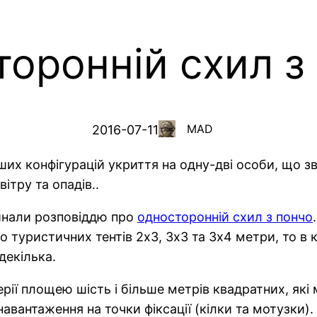
оронній схил з
MAD
2016-07-11
іших конфігурацій укриття на одну-дві особи, що 
ітру та опадів..
чинали розповіддю про
односторонній схил з пончо
о туристичних тентів 2х3, 3х3 та 3х4 метри, то в 
декілька.
ерії площею шість і більше метрів квадратних, як
авантаження на точки фіксації (кілки та мотузки).