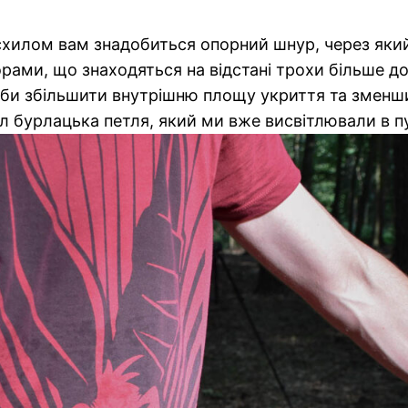
схилом вам знадобиться опорний шнур, через яки
орами, що знаходяться на відстані трохи більше 
 аби збільшити внутрішню площу укриття та зменши
л бурлацька петля, який ми вже висвітлювали в пу