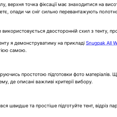
лу, верхня точка фіксації має знаходитися на вис
етє, опади чи сніг сильно перевантажують полотн
 використовується двосторонній схил з тенту, про 
енту я демонструватиму на прикладі
Snugpak All W
 тією самою.
керуючись простотою підготовки фото матеріалів. 
му, де описані важливі критерії вибору.
ся швидше та простіше підготуйте тент, відріз па