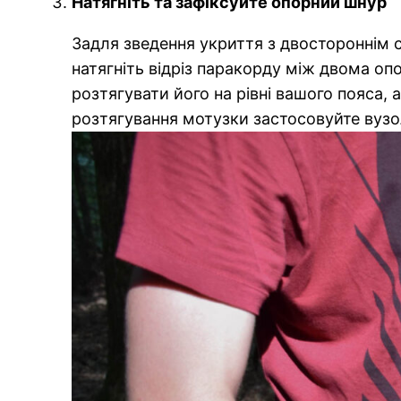
Натягніть та зафіксуйте опорний шнур
Задля зведення укриття з двостороннім 
натягніть відріз паракорду між двома оп
розтягувати його на рівні вашого пояса,
розтягування мотузки застосовуйте вузо