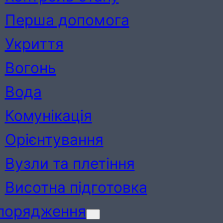
Перша допомога
Укриття
Вогонь
Вода
Комунікація
Орієнтування
Вузли та плетіння
Висотна підготовка
порядження