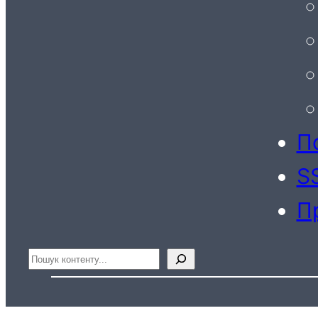
По
S
П
Пошук