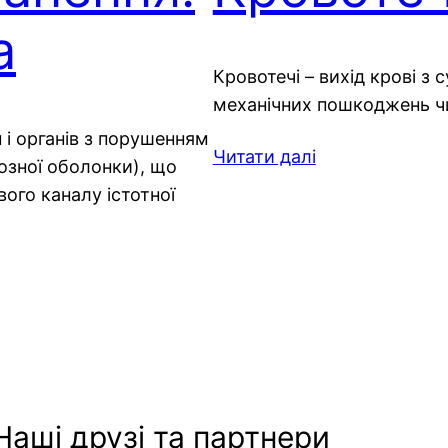
а
Кровотечі – вихід крові з 
механічних пошкоджень чи
і органів з порушенням
Читати далі
розної оболонки), що
ого каналу істотної
Наші друзі та партнери