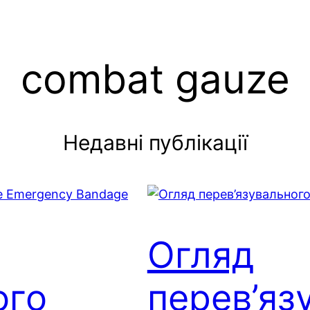
combat gauze
Недавні публікації
Огляд
ого
перев’яз