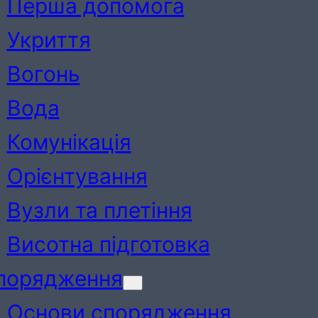
Перша допомога
Укриття
Вогонь
Вода
Комунікація
Орієнтування
Вузли та плетіння
Висотна підготовка
порядження
Основи спорядження