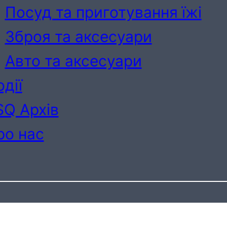
Посуд та приготування їжі
Зброя та аксесуари
Авто та аксесуари
дії
SQ Архів
ро нас