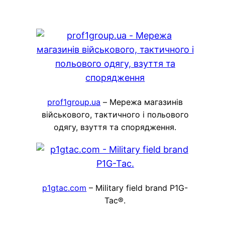
prof1group.ua
– Мережа магазинів
військового, тактичного і польового
одягу, взуття та спорядження.
p1gtac.com
– Military field brand P1G-
Tac®.