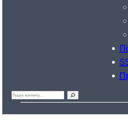
По
S
П
Пошук