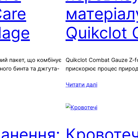
Care
матеріал
dage
Quikclot
ний пакет, що комбінує
Quikclot Combat Gauze Z-f
ного бинта та джгута-
прискорює процес природн
Читати далі
анення:
Кровотеч