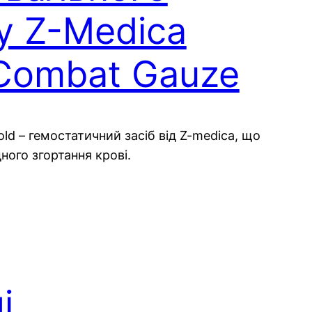
у Z-Medica
 Combat Gauze
old – гемостатичний засіб від Z-medica, що
ого згортання крові.
і