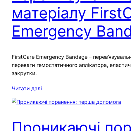
матеріалу First
Emergency Ban
FirstCare Emergency Bandage – перев’язуваль
переваги гемостатичного аплікатора, еластич
закрутки.
Читати далі
Проникаючі пор