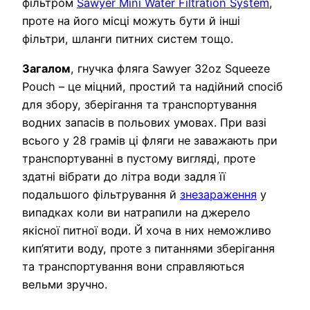
фільтром
Sawyer Mini Water Filtration System
,
проте на його місці можуть бути й інші
фільтри, шланги питних систем тощо.
Загалом
, гнучка фляга Sawyer 32oz Squeeze
Pouch – це міцний, простий та надійний спосіб
для збору, зберігання та транспортування
водних запасів в польових умовах. При вазі
всього у 28 грамів ці фляги не заважають при
транспортуванні в пустому вигляді, проте
здатні вібрати до літра води задля її
подальшого фільтрування й
знезараження
у
випадках коли ви натрапили на джерело
якісної питної води. Й хоча в них неможливо
кип’ятити воду, проте з питаннями зберігання
та транспортування вони справляються
вельми зручно.