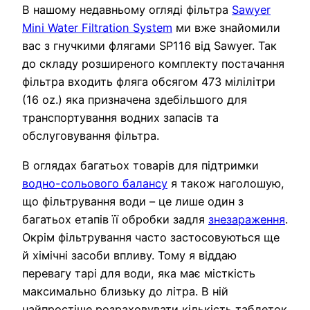
В нашому недавньому огляді фільтра
Sawyer
Mini Water Filtration System
ми вже знайомили
вас з гнучкими флягами SP116 від Sawyer. Так
до складу розширеного комплекту постачання
фільтра входить фляга обсягом 473 мілілітри
(16 oz.) яка призначена здебільшого для
транспортування водних запасів та
обслуговування фільтра.
В оглядах багатьох товарів для підтримки
водно-сольового балансу
я також наголошую,
що фільтрування води – це лише один з
багатьох етапів її обробки задля
знезараження
.
Окрім фільтрування часто застосовуються ще
й хімічні засоби впливу. Тому я віддаю
перевагу тарі для води, яка має місткість
максимально близьку до літра. В ній
найпростіше розраховувати кількість таблеток