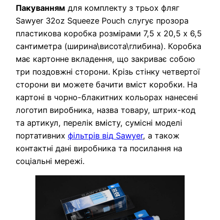
Пакуванням
для комплекту з трьох фляг
Sawyer 32oz Squeeze Pouch слугує прозора
пластикова коробка розмірами 7,5 х 20,5 х 6,5
сантиметра (ширина\висота\глибина). Коробка
має картонне вкладення, що закриває собою
три поздовжні сторони. Крізь стінку четвертої
сторони ви можете бачити вміст коробки. На
картоні в чорно-блакитних кольорах нанесені
логотип виробника, назва товару, штрих-код
та артикул, перелік вмісту, сумісні моделі
портативних
фільтрів від Sawyer
, а також
контактні дані виробника та посилання на
соціальні мережі.