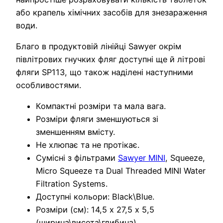
або крапель хімічних засобів для знезараження
води.
Благо в продуктовій лінійці Sawyer окрім
півлітрових гнучких фляг доступні ще й літрові
фляги SP113, що також наділені наступними
особливостями.
Компактні розміри та мала вага.
Розміри фляги зменшуються зі
зменшенням вмісту.
Не хлюпає та не протікає.
Сумісні з фільтрами
Sawyer MINI
, Squeeze,
Micro Squeeze та Dual Threaded MINI Water
Filtration Systems.
Доступні кольори: Black\Blue.
Розміри (см): 14,5 х 27,5 х 5,5
(ширина\висота\глибина).