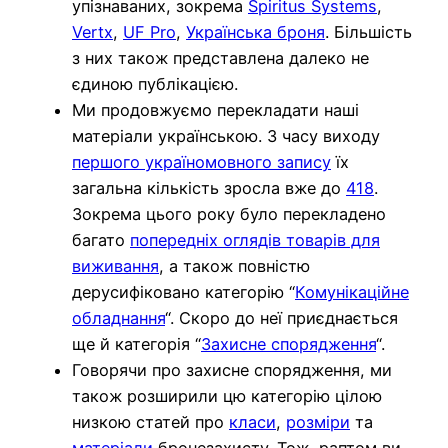
упізнаваних, зокрема
Spiritus Systems
,
Vertx
,
UF Pro
,
Українська броня
. Більшість
з них також представлена далеко не
єдиною публікацією.
Ми продовжуємо перекладати наші
матеріали українською. З часу виходу
першого україномовного запису
їх
загальна кількість зросла вже до
418
.
Зокрема цього року було перекладено
багато
попередніх оглядів товарів для
виживання
, а також повністю
дерусифіковано категорію “
Комунікаційне
обладнання
“. Скоро до неї приєднається
ще й категорія “
Захисне спорядження
“.
Говорячи про захисне спорядження, ми
також розширили цю категорію цілою
низкою статей про
класи
,
розміри
та
матеріали
бронезахисту. Тож, раптом ви