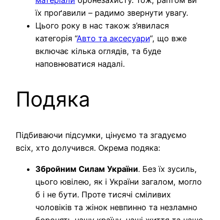
їх проґавили – радимо звернути увагу.
Цього року в нас також з’явилася
категорія “
Авто та аксесуари
“, що вже
включає кілька оглядів, та буде
наповнюватися надалі.
Подяка
Підбиваючи підсумки, цінуємо та згадуємо
всіх, хто долучився. Окрема подяка:
Збройним Силам України
. Без їх зусиль,
цього ювілею, як і України загалом, могло
б і не бути. Проте тисячі сміливих
чоловіків та жінок невпинно та незламно
боронять нашу країну, наші життя та наше