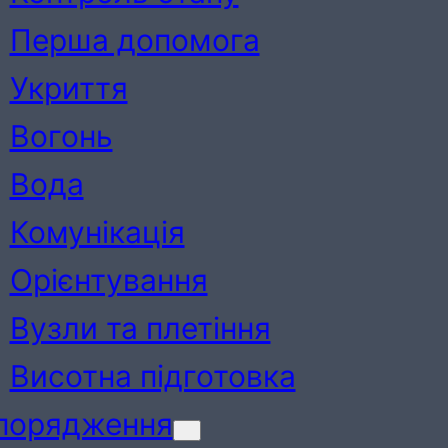
Перша допомога
Укриття
Вогонь
Вода
Комунікація
Орієнтування
Вузли та плетіння
Висотна підготовка
порядження