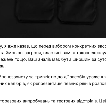
у, я вже казав, що перед вибором конкретних засо
а ймовірні загрози, властиві вам, а також експлу
бмежень тощо. Ваш аналіз має бути ширшим за суто 
дь.
ронезахисту за тривкістю до дії засобів ураження.
них калібрів, як репрезентація певних рівнів роз
разових випробувань та тестових відстрілів. Цей