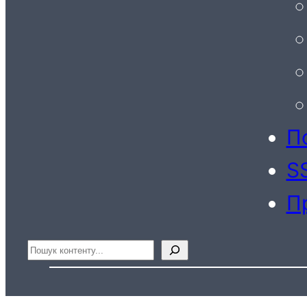
По
S
П
Пошук