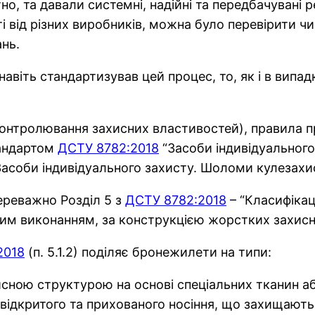
но, та давали системні, надійні та передбачувані 
і від різних виробників, можна було перевірити чи
нь.
авіть стандартизував цей процес, то, як і в випад
 контролювання захисних властивостей), правила п
тандартом
ДСТУ 8782:2018
“Засоби індивідуального
Засоби індивідуального захисту. Шоломи кулезахисні
 переважно Розділ 5 з
ДСТУ 8782:2018
– “Класифікац
вним виконанням, за конструкцією жорстких захис
2018
(п. 5.1.2) поділяє бронежилети на типи:
хисною структурою на основі спеціальних тканин а
ідкритого та прихованого носіння, що захищають