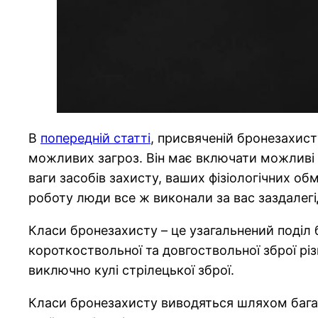
В
попередній статті
, присвяченій бронезахист
можливих загроз. Він має включати можливі т
ваги засобів захисту, ваших фізіологічних о
роботу люди все ж виконали за вас заздалегі
Класи бронезахисту – це узагальнений поділ б
короткоствольної та довгоствольної зброї різ
виключно кулі стрілецької зброї.
Класи бронезахисту виводяться шляхом багато