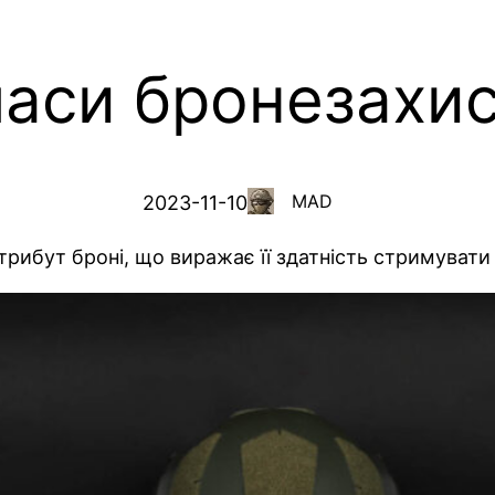
аси бронезахи
MAD
2023-11-10
ибут броні, що виражає її здатність стримувати ку