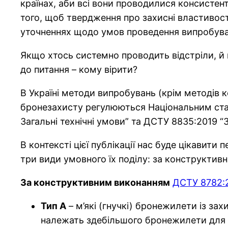
країнах, аби всі вони проводилися консистент
того, щоб твердження про захисні властивост
уточненнях щодо умов проведення випробува
Якщо хтось системно проводить відстріли, й н
до питання – кому вірити?
В Україні методи випробувань (крім методів
бронезахисту регулюються Національним с
Загальні технічні умови” та ДСТУ 8835:2019 “
В контексті цієї публікації нас буде цікавити
три види умовного їх поділу: за конструкти
За конструктивним виконанням
ДСТУ 8782:
Тип А
– м’які (гнучкі) бронежилети із за
належать здебільшого бронежилети для в