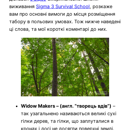
виживання
Sigma 3 Survival School
, розкаже
вам про основні вимоги до місця розміщення
табору в польових умовах. Тож нижче наведені
ці слова, та мої короткі коментарі до них.
Widow Makers – (англ. “творець вдів”)
–
так узагальнено називаються великі сухі
гілки дерев, та гілки, що заплуталися в
кронах і досі не досягли поверхні землі.