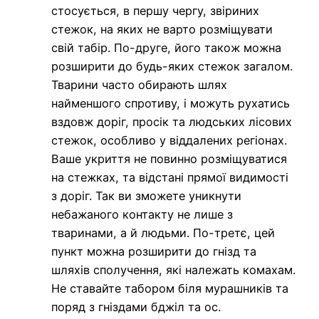
стосується, в першу чергу, звіриних
стежок, на яких не варто розміщувати
свій табір. По-друге, його також можна
розширити до будь-яких стежок загалом.
Тварини часто обирають шлях
найменшого спротиву, і можуть рухатись
вздовж доріг, просік та людських лісових
стежок, особливо у віддалених регіонах.
Ваше укриття не повинно розміщуватися
на стежках, та відстані прямої видимості
з доріг. Так ви зможете уникнути
небажаного контакту не лише з
тваринами, а й людьми. По-третє, цей
пункт можна розширити до гнізд та
шляхів сполучення, які належать комахам.
Не ставайте табором біля мурашників та
поряд з гніздами бджіл та ос.