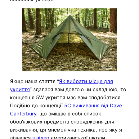
Якщо наша стаття “
Як вибрати місце для
укриття
” здалася вам довгою чи складною, то
концепція 5W укриття має вам сподобатися.
Подібно до концепції
5C виживання від Dave
Canterbury
, що вміщає в собі список
обов’язкових предметів спорядження для
виживання, ця мнемонічна техніка, про яку я
дізнався
з відео
американської школи