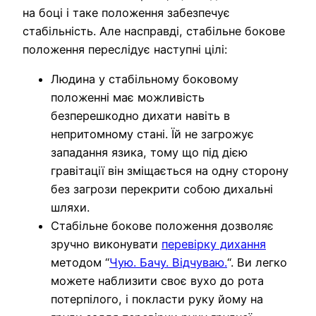
на боці і таке положення забезпечує
стабільність. Але насправді, стабільне бокове
положення переслідує наступні цілі:
Людина у стабільному боковому
положенні має можливість
безперешкодно дихати навіть в
непритомному стані. Їй не загрожує
западання язика, тому що під дією
гравітації він зміщається на одну сторону
без загрози перекрити собою дихальні
шляхи.
Стабільне бокове положення дозволяє
зручно виконувати
перевірку дихання
методом “
Чую. Бачу. Відчуваю.
“. Ви легко
можете наблизити своє вухо до рота
потерпілого, і покласти руку йому на