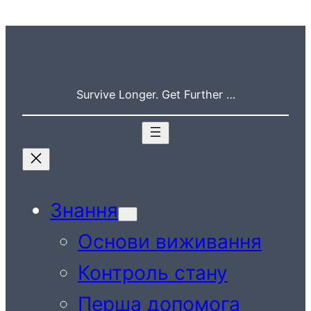
Перейти
до
вмісту
Survive Longer. Get Further …
Знання
Основи виживання
Контроль стану
Перша допомога