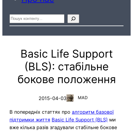
Пошук
Basic Life Support
(BLS): стабільне
бокове положення
MAD
2015-04-03
В попередніх статтях про
алгоритм базової
підтримки життя
Basic Life Support (BLS)
ми
вже кілька разів згадували стабільне бокове