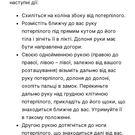
наступні дії:
Схиліться на коліна збоку від потерпілого.
Розмістіть ближчу до вас руку
потерпілого під прямим кутом до його
тіла і зігніть її в лікті. Долоня руки має
бути направлена догори.
Своєю однойменною рукою (правою до
правої, лівою – лівої, залежно від вашого
розташування) візьміть дальню від вас
руку потерпілого, долоня до долоні,
охопіть пальці в замок. Перекиньте
дальню руку над грудною клітиною
потерпілого, прикладіть до його щоки, що
знаходиться ближче до вас. Утримуйте її
в такому положенні.
Другою рукою дотягніться до ноги
потерпілого, що знаходиться далі від вас.