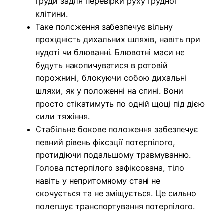
груди задля перевірки руху грудної
клітини.
Таке положення забезпечує вільну
прохідність дихальних шляхів, навіть при
нудоті чи блюванні. Блювотні маси не
будуть накопичуватися в ротовій
порожнині, блокуючи собою дихальні
шляхи, як у положенні на спині. Вони
просто стікатимуть по одній щоці під дією
сили тяжіння.
Стабільне бокове положення забезпечує
певний рівень фіксації потерпілого,
протидіючи подальшому травмуванню.
Голова потерпілого зафіксована, тіло
навіть у непритомному стані не
скочується та не зміщується. Це сильно
полегшує транспортування потерпілого.