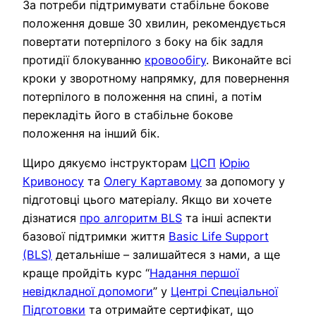
За потреби підтримувати стабільне бокове
положення довше 30 хвилин, рекомендується
повертати потерпілого з боку на бік задля
протидії блокуванню
кровообігу
. Виконайте всі
кроки у зворотному напрямку, для повернення
потерпілого в положення на спині, а потім
перекладіть його в стабільне бокове
положення на інший бік.
Щиро дякуємо інструкторам
ЦСП
Юрію
Кривоносу
та
Олегу Картавому
за допомогу у
підготовці цього матеріалу. Якщо ви хочете
дізнатися
про алгоритм BLS
та інші аспекти
базової підтримки життя
Basic Life Support
(BLS)
детальніше – залишайтеся з нами, а ще
краще пройдіть курс “
Надання першої
невідкладної допомоги
” у
Центрі Спеціальної
Підготовки
та отримайте сертифікат, що