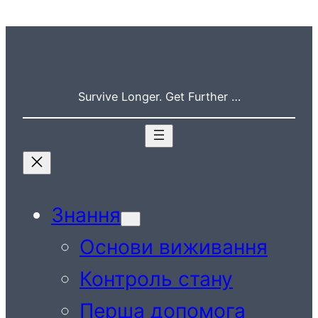
Перейти
до
вмісту
Survive Longer. Get Further …
Знання
Основи виживання
Контроль стану
Перша допомога