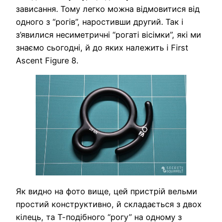
зависання. Тому легко можна відмовитися від
одного з “рогів”, наростивши другий. Так і
з’явилися несиметричні “рогаті вісімки”, які ми
знаємо сьогодні, й до яких належить і First
Ascent Figure 8.
Як видно на фото вище, цей пристрій вельми
простий конструктивно, й складається з двох
кілець, та Т-подібного “рогу” на одному з