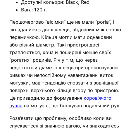
Доступні кольори: Black, Red.
Вага: 120 г.
Першочергово “вісімки” ще не мали “рогів”, і
складалися з двох кілець, з’єднаних між собою
перемичкою. Кільця могли мати однаковий
або різний діаметр. Такі пристрої досі
трапляються, хоча й поширені менше своїх
“рогатих” родичів. Річ у тім, що через
недостатній діаметр кілець при проковзуванні,
ривках чи непостійному навантаженні виток
мотузки, мав тенденцію сповзати з зовнішньої
поверхні верхнього кільця вгору по пристрою.
Це призводило до формування
коров’ячого
вузла
на мотузці, що блокував подальший рух.
Розв’язати цю проблему, особливо коли ви
спускаєтеся зі значною вагою, чи знаходитесь