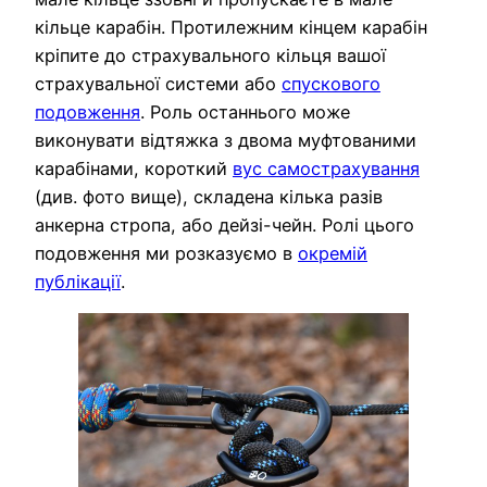
кільце карабін. Протилежним кінцем карабін
кріпите до страхувального кільця вашої
страхувальної системи або
спускового
подовження
. Роль останнього може
виконувати відтяжка з двома муфтованими
карабінами, короткий
вус самострахування
(див. фото вище), складена кілька разів
анкерна стропа, або дейзі-чейн. Ролі цього
подовження ми розказуємо в
окремій
публікації
.