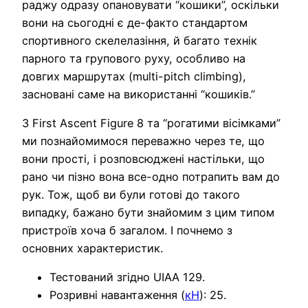
раджу одразу опановувати “кошики”, оскільки
вони на сьогодні є де-факто стандартом
спортивного скелелазіння, й багато технік
парного та групового руху, особливо на
довгих маршрутах (multi-pitch climbing),
засновані саме на використанні “кошиків.”
З First Ascent Figure 8 та “рогатими вісімками”
ми познайомимося переважно через те, що
вони прості, і розповсюджені настільки, що
рано чи пізно вона все-одно потрапить вам до
рук. Тож, щоб ви були готові до такого
випадку, бажано бути знайомим з цим типом
пристроїв хоча б загалом. І почнемо з
основних характеристик.
Тестований згідно UIAA 129.
Розривні навантаження (
кН
): 25.