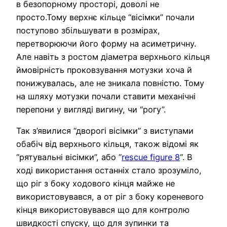
в безопорному просторі, доволі не
просто.Тому верхнє кільце “вісімки” почали
поступово збільшувати в розмірах,
перетворюючи його форму на асиметричну.
Але навіть з ростом діаметра верхнього кільця
ймовірність проковзування мотузки хоча й
понижувалась, але не зникала повністю. Тому
на шляху мотузки почали ставити механічні
перепони у вигляді вигину, чи “рогу”.
Так з’явилися “дворогі вісімки” з виступами
обабіч від верхнього кільця, також відомі як
“рятувальні вісімки”, або “
rescue figure 8
“. В
ході використання останніх стало зрозуміло,
що ріг з боку ходового кінця майже не
використовувався, а от ріг з боку кореневого
кінця використовувався що для контролю
швидкості спуску, що для зупинки та