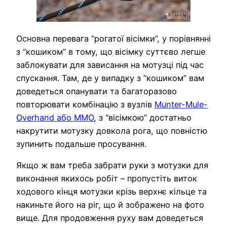
Основна перевага “рогатої вісімки”, у порівнянні
з “кошиком” в тому, що вісімку суттєво легше
заблокувати для зависання на мотузці під час
спускання. Там, де у випадку з “кошиком” вам
доведеться опанувати та багаторазово
повторювати комбінацію з вузлів
Munter-Mule-
Overhand або MMO
, з “вісімкою” достатньо
накрутити мотузку довкола рога, що повністю
зупинить подальше просування.
Якщо ж вам треба забрати руки з мотузки для
виконання якихось робіт – пропустіть виток
ходового кінця мотузки крізь верхнє кільце та
накиньте його на ріг, що й зображено на фото
вище. Для продовження руху вам доведеться