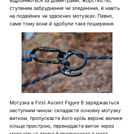
відрізняються за діаметрами, жорсткістю,
ступенем забруднення чи зледеніння, й навіть
на подвійних чи здвоєних мотузках. Певно,
саме тому вони й здобули таке поширення.
Мотузка в First Ascent Figure 8 заряджається
наступним чином: складаєте основну мотузку
витком, пропускаєте його крізь верхнє велике
кільце пристрою, перекидаєте виток через
мале кільце ззовні й пропускаєте в мале