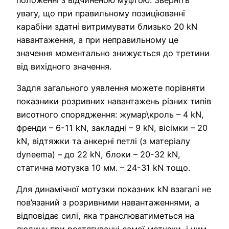
увагу, що при правильному позиціюванні
карабіни здатні витримувати близько 20 kN
навантаження, а при неправильному це
значення моментально знижується до третини
від вихідного значення.
Задля загального уявлення можете порівняти
показники розривних навантажень різних типів
висотного спорядження: жумар\кроль – 4 kN,
френди – 6-11 kN, закладні – 9 kN, вісімки – 20
kN, відтяжки та анкерні петлі (з матеріалу
dyneema) – до 22 kN, блоки – 20-32 kN,
статична мотузка 10 мм. – 24-31 kN тощо.
Для динамічної мотузки показник kN взагалі не
пов’язаний з розривними навантаженнями, а
відповідає силі, яка транслюватиметься на