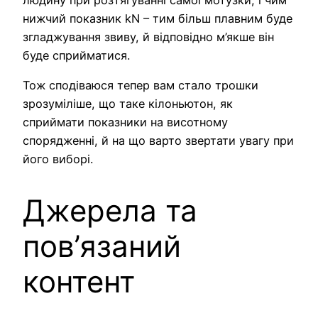
людину при розтягуванні самої мотузки, і чим
нижчий показник kN – тим більш плавним буде
згладжування звиву, й відповідно м’якше він
буде сприйматися.
Тож сподіваюся тепер вам стало трошки
зрозуміліше, що таке кілоньютон, як
сприймати показники на висотному
спорядженні, й на що варто звертати увагу при
його виборі.
Джерела та
пов’язаний
контент