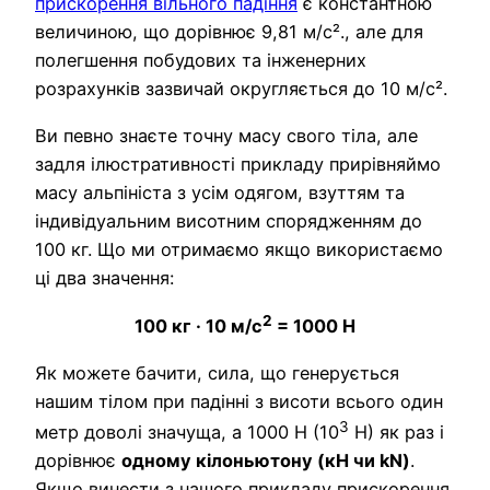
прискорення вільного падіння
є константною
величиною, що дорівнює 9,81 м/с²., але для
полегшення побудових та інженерних
розрахунків зазвичай округляється до 10 м/с².
Ви певно знаєте точну масу свого тіла, але
задля ілюстративності прикладу прирівняймо
масу альпініста з усім одягом, взуттям та
індивідуальним висотним спорядженням до
100 кг. Що ми отримаємо якщо використаємо
ці два значення:
2
100 кг · 10 м/с
= 1000 Н
Як можете бачити, сила, що генерується
нашим тілом при падінні з висоти всього один
3
метр доволі значуща, а 1000 Н (10
Н) як раз і
дорівнює
одному кілоньютону (кН чи kN)
.
Якщо винести з нашого прикладу прискорення