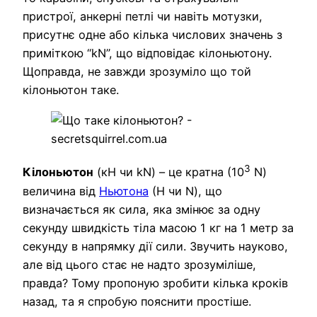
пристрої, анкерні петлі чи навіть мотузки,
присутнє одне або кілька числових значень з
приміткою “kN”, що відповідає кілоньютону.
Щоправда, не завжди зрозуміло що той
кілоньютон таке.
3
Кілоньютон
(кН чи kN) – це кратна (10
N)
величина від
Ньютона
(Н чи N), що
визначається як сила, яка змінює за одну
секунду швидкість тіла масою 1 кг на 1 метр за
секунду в напрямку дії сили. Звучить науково,
але від цього стає не надто зрозуміліше,
правда? Тому пропоную зробити кілька кроків
назад, та я спробую пояснити простіше.