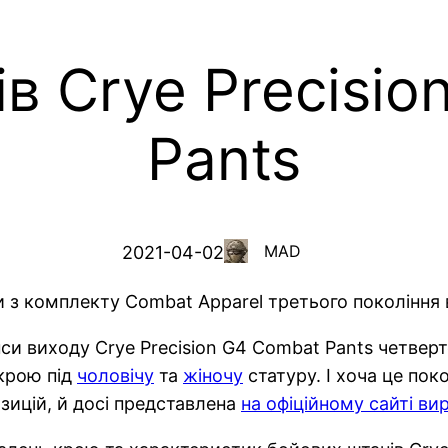
в Crye Precisi
Pants
MAD
2021-04-02
 з комплекту Combat Apparel третього покоління в
си виходу Crye Precision G4 Combat Pants четверто
крою під
чоловічу
та
жіночу
статуру. І хоча це пок
озицій, й досі представлена
на офіційному сайті ви