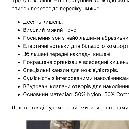
Третє покоління – це наступний крок вдоскон
список переваг до переліку нижче.
Десять кишень.
Високий м’який пояс.
Посилення зон з найбільшими абразивн
Еластичні вставки для більшого комфорт
Збільшені передні накладні кишені.
Покращена організація всередині кишень 
Спеціальні канали для ножів\ліхтарів.
Сумісність з інтегрованими наколінникам
Вбудовані клапани отворів для наколінник
Основний матеріал: 50% Nylon, 50% Cotto
Далі в огляді будемо знайомитися зі штанами 