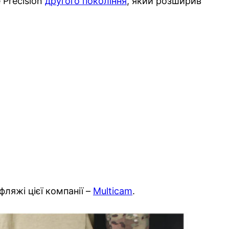
 Precision
другого покоління
, який розширив
ляжі цієї компанії –
Multicam
.