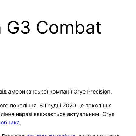
on G3 Combat
ід американської компанії Crye Precision.
го покоління. В Грудні 2020 це покоління
оління наразі вважається актуальним, Crye
робника
.