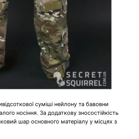
тивідсоткової суміші нейлону та бавовни
ого носіння. За додаткову зносостійкість
тковий шар основного матеріалу у місцях з