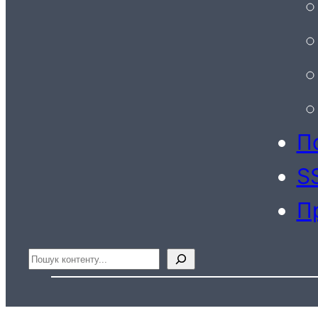
По
S
П
Пошук