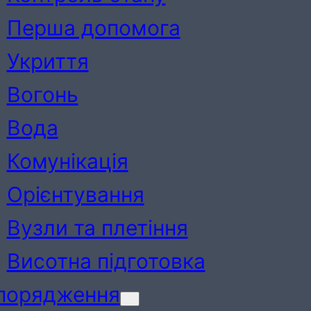
Перша допомога
Укриття
Вогонь
Вода
Комунікація
Орієнтування
Вузли та плетіння
Висотна підготовка
порядження