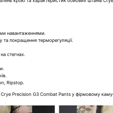
алень крою та характеристик бойових штанів Crye
ими навантаженнями.
у та покращення терморегуляції.
на стегнах.
и.
ів.
n, Ripstop.
Crye Precision G3 Combat Pants у фірмовому камуф