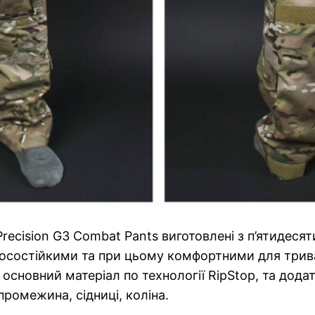
Precision G3 Combat Pants виготовлені з п’ятидеся
осостійкими та при цьому комфортними для тривал
 основний матеріал по технології RipStop, та дода
омежина, сідниці, коліна.