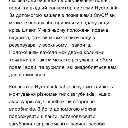
см. знаходиться важіль регулювання подачі
води, та вхідний коннектор системи HydroLink.
За допомогою важеля з позначками On\Off ви
можете почати або припинити подачу води
крізь шланг. У нижньому положенні подача
відкрита, тож ви можете пити воду з
резервуара, у верхньому – закрита.
Положенням важеля між двома крайніми
точками ви також можете регулювати об’єм
подачі води, та зусилля, які знадобляться вам
для її вживання.
Коннектор HydroLink забезпечує можливість
монтування різноманітних загубників, інших
аксесуарів від Camelbak чи сторонніх
виробників. З його допомогою можна
подовжувати шланги, встановлювати
загубники під різноманітні захисні засоби