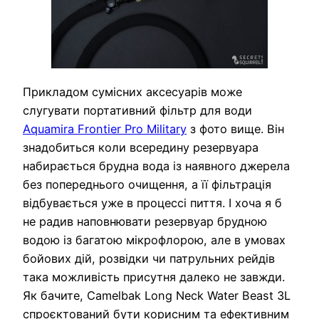
Прикладом сумісних аксесуарів може
слугувати портативний фільтр для води
Aquamira Frontier Pro Military
з фото вище. Він
знадобиться коли всередину резервуара
набирається брудна вода із наявного джерела
без попереднього очищення, а її фільтрація
відбувається уже в процессі пиття. І хоча я б
не радив наповнювати резервуар брудною
водою із багатою мікрофлорою, але в умовах
бойових дій, розвідки чи патрульних рейдів
така можливість присутня далеко не завжди.
Як бачите, Camelbak Long Neck Water Beast 3L
спроєктований бути корисним та ефективним