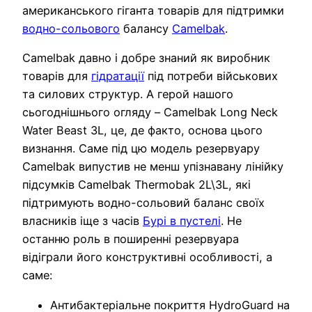
американського гіганта товарів для підтримки
водно-сольового
балансу
Camelbak
.
Camelbak давно і добре знаний як виробник
товарів для
гідратації
під потреби військових
та силових структур. А герой нашого
сьогоднішнього огляду – Camelbak Long Neck
Water Beast 3L, це, де факто, основа цього
визнання. Саме під цю модель резервуару
Camelbak випустив не менш упізнавану лінійку
підсумків Camelbak Thermobak 2L\3L, які
підтримують водно-сольовий баланс своїх
власників іще з часів
Бурі в пустелі
. Не
останню роль в поширенні резервуара
відіграли його конструктивні особливості, а
саме:
Антибактеріальне покриття HydroGuard на