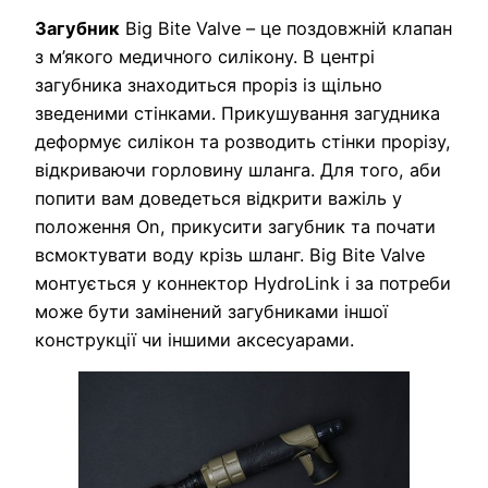
Загубник
Big Bite Valve – це поздовжній клапан
з м’якого медичного силікону. В центрі
загубника знаходиться проріз із щільно
зведеними стінками. Прикушування загудника
деформує силікон та розводить стінки прорізу,
відкриваючи горловину шланга. Для того, аби
попити вам доведеться відкрити важіль у
положення On, прикусити загубник та почати
всмоктувати воду крізь шланг. Big Bite Valve
монтується у коннектор HydroLink і за потреби
може бути замінений загубниками іншої
конструкції чи іншими аксесуарами.