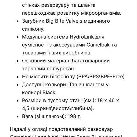
стінках резервуару та шланга
перешкоджає розвитку мікроорганізмів.
Загубник Big Bite Valve з медичного
силікону.
Модульна система HydroLink для
сумісності з аксесуарами Camelbak та
товарами інших виробників.
Основний матеріал: багатошаровий
харчовий поліуретан.
Не містить бісфенолу (BPA\BPS\BPF-Free).
Доступні кольори: Tan з шлангом у
кольорі Black.
Розміри в пустому стані (см.): 18 х 46 х
4,5 (ширина\висота\глибина).
Вага (зі шлангом): 198 г.
Надалі у огляді представлений резервуар
Camelbak Long Neck Water Beast 3L в кольорі