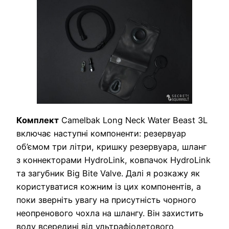
Комплект
Camelbak Long Neck Water Beast 3L
включає наступні компоненти: резервуар
об’ємом три літри, кришку резервуара, шланг
з коннекторами HydroLink, ковпачок HydroLink
та загубник Big Bite Valve. Далі я розкажу як
користуватися кожним із цих компонентів, а
поки зверніть увагу на присутність чорного
неопренового чохла на шлангу. Він захистить
воду всередині від ультрафіолетового