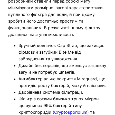
розробники ставили перед собою мету
мінімізувати розмірно-вагові характеристики
вугільного фільтра для води, й при цьому
зробити його достатньо простим та
функціональним. В результаті цьому фільтру
дісталися наступні можливості.
Зручний ковпачок Cap Strap, що захищає
фірмовий загубник Bite Me від
забруднення та ушкодження.
Дизайн без поршнів, що зменшує загальну
вагу й не потребує шлангів.
Антибактеріальне покриття Miraguard, що
протидіє росту бактерій, моху й плісняви.
Дворівнева система фільтрації.
Фільтр з сотами близько трьох мікрон,
що зупиняє 99% бактерій типу
криптоспоридій (
Cryptosporidium
) та