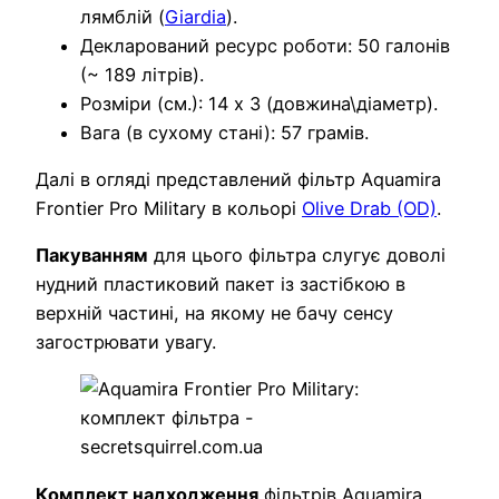
лямблій (
Giardia
).
Декларований ресурс роботи: 50 галонів
(~ 189 літрів).
Розміри (см.): 14 х 3 (довжина\діаметр).
Вага (в сухому стані): 57 грамів.
Далі в огляді представлений фільтр Aquamira
Frontier Pro Military в кольорі
Olive Drab (OD)
.
Пакуванням
для цього фільтра слугує доволі
нудний пластиковий пакет із застібкою в
верхній частині, на якому не бачу сенсу
загострювати увагу.
Комплект надходження
фільтрів Aquamira