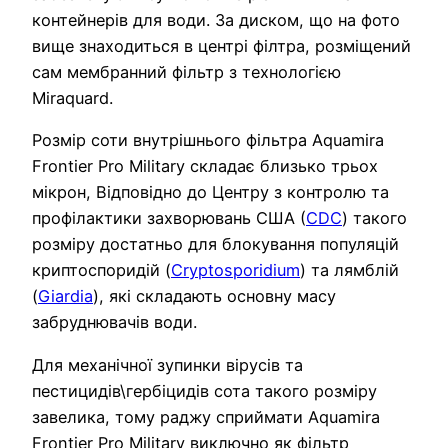
контейнерів для води. За диском, що на фото
вище знаходиться в центрі філтра, розміщений
сам мембранний фільтр з технологією
Miraquard.
Розмір соти внутрішнього фільтра Aquamira
Frontier Pro Military складає близько трьох
мікрон, Відповідно до Центру з контролю та
профілактики захворювань США (
CDC
) такого
розміру достатньо для блокування популяцій
криптоспоридій (
Cryptosporidium
) та лямблій
(
Giardia
), які складають основну масу
забруднювачів води.
Для механічної зупинки вірусів та
пестицидів\гербіцидів сота такого розміру
завелика, тому раджу сприймати Aquamira
Frontier Pro Military виключно як фільтр