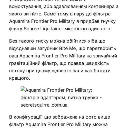
всмоктування, або здавлюванням контейнера з
якого ви п’єте. Саме тому в пару до фільтра
Aquamira Frontier Pro Military я придбав гнучку
флягу Source Liquitainer місткістю один літр.
Без такого тиску можна обійтися хіба що
від’єднавши загубник Bite Me, що перетворить
ваш Aquamira Frontier Pro Military на звичайний
гравітаційний фільтр, що правда швидкість
потоку при цьому відверто залишає бажати
кращого.
В конфігурації, що зображена на фото вище
фільтр Aquamira Frontier Pro Military можна