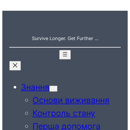
Перейти
до
вмісту
Survive Longer. Get Further …
Знання
Основи виживання
Контроль стану
Перша допомога