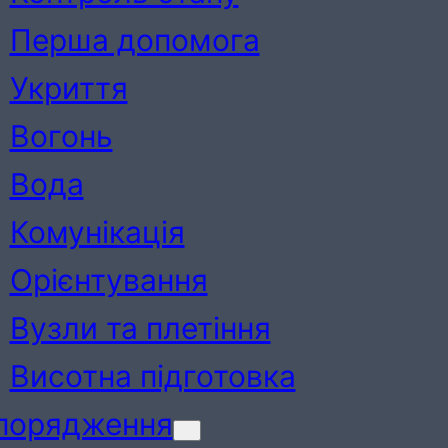
Перша допомога
Укриття
Вогонь
Вода
Комунікація
Орієнтування
Вузли та плетіння
Висотна підготовка
порядження