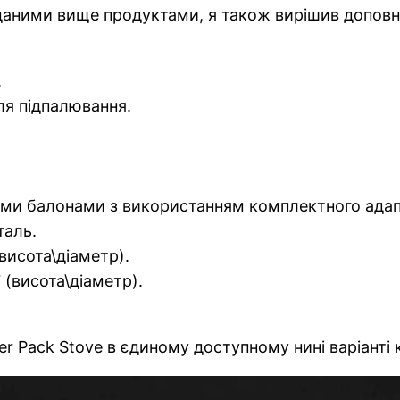
даними вище продуктами, я також вирішив доповнит
.
ля підпалювання.
вими балонами з використанням комплектного адап
таль.
(висота\діаметр).
 (висота\діаметр).
er Pack Stove в єдиному доступному нині варіанті к