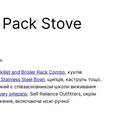
 Pack Stove
r.
Skillet and Broiler Rack Combo
, кухлів
 Stainless Steel Bowl
, щипців, каструль тощо.
, який є співзасновником школи виживання
ому інтерв’ю
. Self Reliance Outfitters, окрім
ження, включаючи ножі ручної