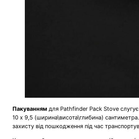
Пакуванням
для Pathfinder Pack Stove слугу
10 х 9,5 (ширина\висота\глибина) сантиметра
захисту від пошкодження під час транспортув