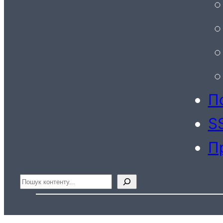
По
S
П
Пошук