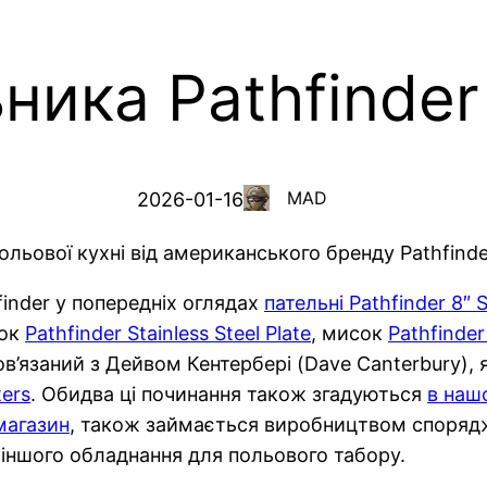
ника Pathfinder
MAD
2026-01-16
ольової кухні від американського бренду Pathfinde
inder у попередніх оглядах
пательні Pathfinder 8″ 
лок
Pathfinder Stainless Steel Plate
, мисок
Pathfinder
ов’язаний з Дейвом Кентербері (Dave Canterbury)
ters
. Обидва ці починання також згадуються
в наш
магазин
, також займається виробництвом споряд
а іншого обладнання для польового табору.