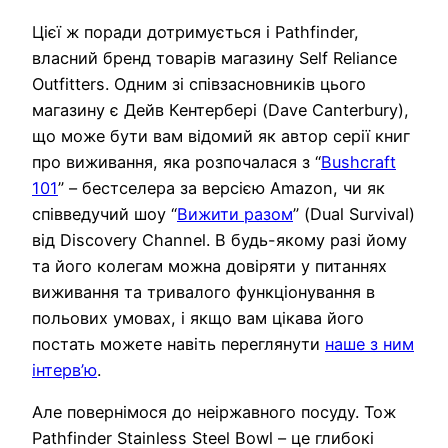
Цієї ж поради дотримується і Pathfinder,
власний бренд товарів магазину Self Reliance
Outfitters. Одним зі співзасновників цього
магазину є Дейв Кентербері (Dave Canterbury),
що може бути вам відомий як автор серії книг
про виживання, яка розпочалася з “
Bushcraft
101
” – бестселера за версією Amazon, чи як
співведучий шоу “
Вижити разом
” (Dual Survival)
від Discovery Channel. В будь-якому разі йому
та його колегам можна довіряти у питаннях
виживання та тривалого функціонування в
польових умовах, і якщо вам цікава його
постать можете навіть переглянути
наше з ним
інтерв’ю
.
Але повернімося до неіржавного посуду. Тож
Pathfinder Stainless Steel Bowl – це глибокі