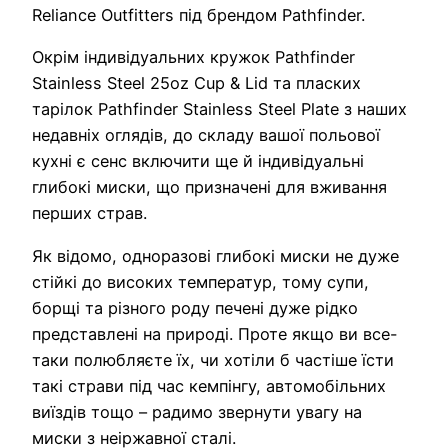
Reliance Outfitters під брендом Pathfinder.
Окрім індивідуальних кружок Pathfinder
Stainless Steel 25oz Cup & Lid та пласких
тарілок Pathfinder Stainless Steel Plate з наших
недавніх оглядів, до складу вашої польової
кухні є сенс включити ще й індивідуальні
глибокі миски, що призначені для вживання
перших страв.
Як відомо, одноразові глибокі миски не дуже
стійкі до високих температур, тому супи,
борщі та різного роду печені дуже рідко
представлені на природі. Проте якщо ви все-
таки полюбляєте їх, чи хотіли б частіше їсти
такі страви під час кемпінгу, автомобільних
виїздів тощо – радимо звернути увагу на
миски з неіржавної сталі.