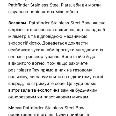
Pathfinder Stainless Steel Plate, аби ви могли
візуально порівняти їх між собою.
Загалом
, Pathfinder Stainless Steel Bowl якісно
відрізняються своєю товщиною, що складає 5
міліметрів та відповідною механічною
зносостійкістю. Доведеться докласти
неабияких зусиль аби прогнути чи здавити їх
під час транспортування. Вони стійкі й до
відкритого вогню, тож якщо захочете
розігрівати їжу прямо в них на газовому
пальнику, чи зарум’янити на відкритому вогні –
вперед, не стримуйте себе. Це куди більш
витривала та екологічна заміна будь-яким
одноразовим чи пластиковим мискам.
Миски Pathfinder Stainless Steel Bowl,
представлені в огляді, були придбані в