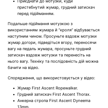
Приєднати до мотузки, куди
пристебнутий жумар, грудний затискач
перед підійманням.
Подальше підіймання мотузкою з
використанням жумара й “кроля” відбувається
наступним чином. Просуньте вздовж мотузки
жумар догори, підведіться вгору, переносячи
вагу на педаль жумара, просуньте грудний
затискач вздовж мотузки та перенесіть на
нього вагу. Техніку та послідовність дій можна
бачити на відео.
Спорядження, що використовується у відео:
Жумар First Ascent Ropewalker.
Грудний затискач First Ascent Thorax.
Анкерна стропа First Ascent Dyneema
13mm.