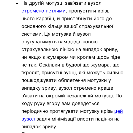
На другій мотузці зав’язати вузол
стремено петлями
, пропустити крізь
нього карабін, й пристебнути його до
основного кільця вашої страхувальної
системи. Ця мотузка й вузол
слугуватимуть вам додатковою
страхувальною лінією на випадок зриву,
чи якщо з жумаром чи кролем щось піде
не так. Оскільки в будові що жумара, що
“кроля”, присутні зубці, які можуть сильно
пошкоджувати обплетення мотузки у
випадку зриву, вузол стремено краще
в’язати на окремій незалежній мотузці. По
ходу руху вгору вам доведеться
періодично протягувати мотузку крізь
цей
вузол
задля мінімізації висоти падіння на
випадок зриву.