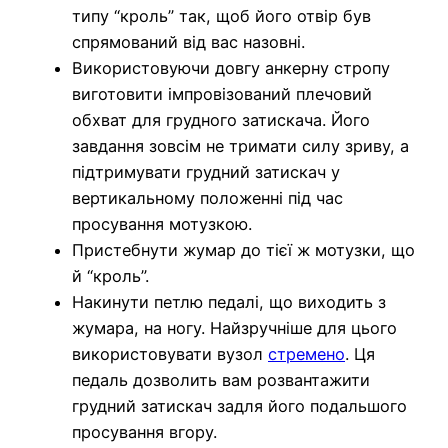
типу “кроль” так, щоб його отвір був
спрямований від вас назовні.
Використовуючи довгу анкерну стропу
виготовити імпровізований плечовий
обхват для грудного затискача. Його
завдання зовсім не тримати силу зриву, а
підтримувати грудний затискач у
вертикальному положенні під час
просування мотузкою.
Пристебнути жумар до тієї ж мотузки, що
й “кроль”.
Накинути петлю педалі, що виходить з
жумара, на ногу. Найзручніше для цього
використовувати вузол
стремено
. Ця
педаль дозволить вам розвантажити
грудний затискач задля його подальшого
просування вгору.