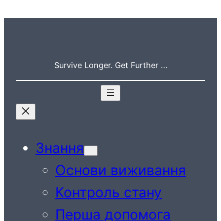
Перейти
до
вмісту
Survive Longer. Get Further …
Знання
Основи виживання
Контроль стану
Перша допомога