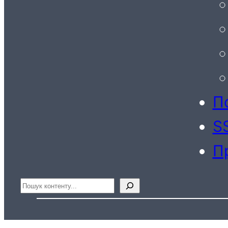
По
S
П
Пошук