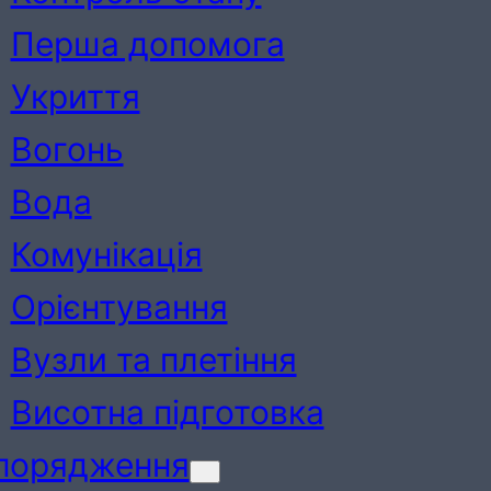
Перша допомога
Укриття
Вогонь
Вода
Комунікація
Орієнтування
Вузли та плетіння
Висотна підготовка
порядження