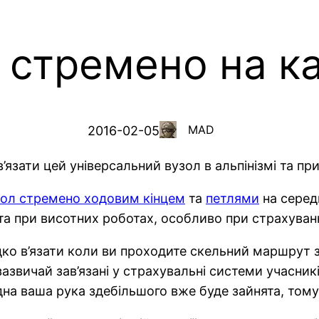
 стремено на ка
MAD
2016-02-05
в’язати цей універсальний вузол в альпінізмі та пр
зол стремено ходовим кінцем
та
петлями
на серед
та при висотних роботах, особливо при страхуванні
о в’язати коли ви проходите скельний маршрут з 
 зазвичай зав’язані у страхувальні системи учасник
на ваша рука здебільшого вже буде зайнята, тому