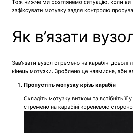
Тож нижче ми розглянемо ситуацію, коли ви в
зафіксувати мотузку задля контролю просува
Як в’язати вузо
Зав’язати вузол стремено на карабіні доволі
кінець мотузки. Зроблено це навмисне, аби 
Пропустіть мотузку крізь карабін
Складіть мотузку витком та встібніть її
стремено на карабіні кореневою сторон