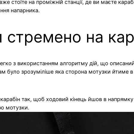
же стоїте на проміжній станції, де ви маєте кара
ння напарника.
л стремено на кар
 легко з використанням алгоритму дій, що описани
вам було зрозуміліше яка сторона мотузки йтиме в
 у карабін так, щоб ходовий кінець йшов в напрямк
ою мотузки.