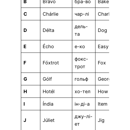
B
Brávo
бра-во
Baker
C
Chárlie
чар-лі
Charlie
дель-
D
Délta
Dog
та
E
Écho
е-ко
Easy
фокс-
F
Fóxtrot
Fox
трот
G
Gólf
гольф
George
H
Hotél
хо-тел
How
I
Índia
ін-ді-а
Item
джу-лі-
J
Júliet
Jig
ет