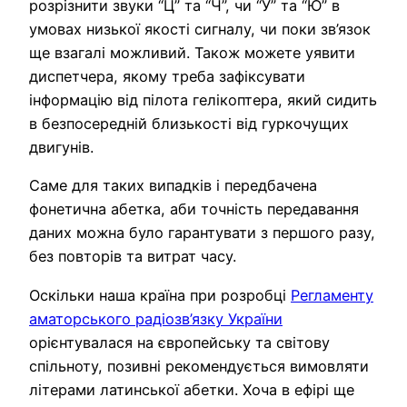
розрізнити звуки “Ц” та “Ч”, чи “У” та “Ю” в
умовах низької якості сигналу, чи поки зв’язок
ще взагалі можливий. Також можете уявити
диспетчера, якому треба зафіксувати
інформацію від пілота гелікоптера, який сидить
в безпосередній близькості від гуркочущих
двигунів.
Саме для таких випадків і передбачена
фонетична абетка, аби точність передавання
даних можна було гарантувати з першого разу,
без повторів та витрат часу.
Оскільки наша країна при розробці
Регламенту
аматорського радіозв’язку України
орієнтувалася на європейську та світову
спільноту, позивні рекомендується вимовляти
літерами латинської абетки. Хоча в ефірі ще