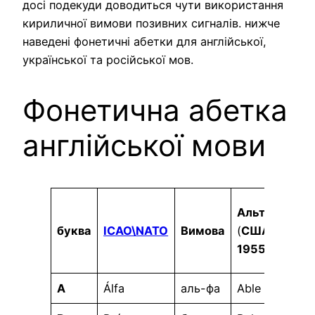
досі подекуди доводиться чути використання
кириличної вимови позивних сигналів. нижче
наведені фонетичні абетки для англійської,
української та російської мов.
Фонетична абетка
англійської мови
Альтернатив
буква
ICAO\
NATO
Вимова
(
США до
1955)
A
Álfa
аль-фа
Able