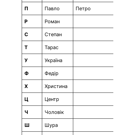
П
Павло
Петро
Р
Роман
С
Степан
Т
Тарас
У
Україна
Ф
Федір
Х
Христина
Ц
Центр
Ч
Чоловік
Ш
Шура