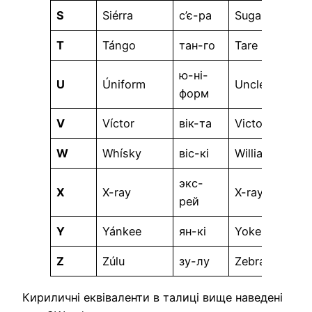
S
Siérra
с’є-ра
Sugar
T
Tángo
тан-го
Tare
ю-ні-
U
Úniform
Uncle
форм
V
Víctor
вік-та
Victor
W
Whísky
віс-кі
William
экс-
X
X-ray
X-ray
рей
Y
Yánkee
ян-кі
Yoke
Z
Zúlu
зу-лу
Zebra
Кириличні еквіваленти в талиці вище наведені