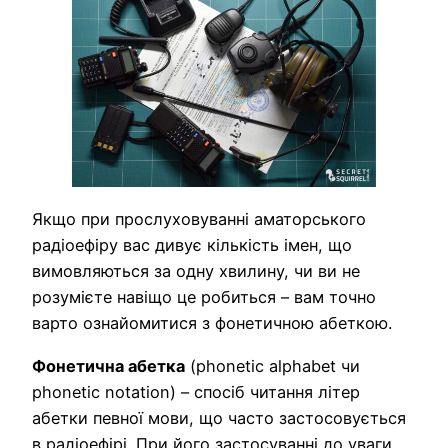
Якщо при прослуховуванні аматорського
радіоефіру вас дивує кількість імен, що
вимовляються за одну хвилину, чи ви не
розумієте навіщо це робиться – вам точно
варто ознайомитися з фонетичною абеткою.
Фонетична абетка
(phonetic alphabet чи
phonetic notation) – спосіб читання літер
абетки певної мови, що часто застосовується
в радіоефірі. При його застосуванні до уваги