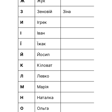
Ж
Жук
З
Зеновій
Зіна
И
Ігрек
І
Іван
Ї
Їжак
Й
Йосип
К
Кіловат
Л
Левко
М
Марія
Н
Наталка
О
Ольга