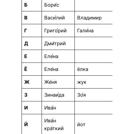
Б
Бори́с
В
Васи́лий
Владимир
Г
Григо́рий
Гали́на
Д
Дми́трий
Е
Еле́на
Ё
Еле́на
ёлка
Ж
Же́ня
жук
З
Зинаи́да
Зо́я
И
Ива́н
Ива́н
Й
йот
кра́ткий