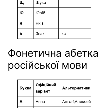
Щ
Щука
Ю
Юрій
Я
Яків
Ь
Знак
Ікс
Фонетична абетка
російської мови
Офіційний
Буква
Альтернативи
варіант
А
А́нна
Анто́н\Алексей