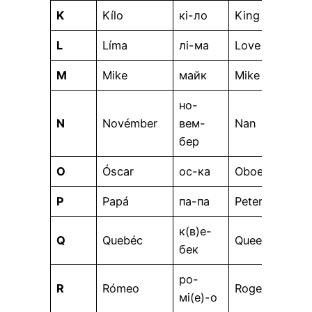
K
Kílo
кі-ло
King
L
Líma
лі-ма
Love
M
Mike
майк
Mike
но-
N
Novémber
вем-
Nan
бер
O
Óscar
ос-ка
Oboe
P
Papá
па-па
Peter
к(в)е-
Q
Quebéc
Queen
бек
ро-
R
Rómeo
Roger
мі(е)-о