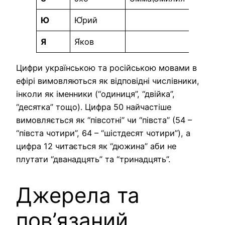
Ю
Ю́рий
Я
Я́ков
Цифри українською та російською мовами в
ефірі вимовляються як відповідні числівники,
інколи як іменники (“одиниця”, “двійка”,
“десятка” тощо). Цифра 50 найчастіше
вимовляється як “півсотні” чи “півста” (54 –
“півста чотири”, 64 – “шістдесят чотири”), а
цифра 12 читається як “дюжина” аби не
плутати “дванадцять” та “тринадцять”.
Джерела та
пов’язаний