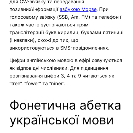
для CW-зв’язку та передавання
позивних\інформації
азбукою Морзе
. При
голосовому зв’язку (SSB, Am, FM) та телефонії
також часто зустрічаються прямі
транслітерації букв кирилиці буквами латиниці
(і навпаки), схожі до тих, що
використовуються в SMS-повідомленнях.
Цифри англійською мовою в ефірі озвучуються
як відповідні числівники. Для підвищення
розпізнавання цифри 3, 4 та 9 читаються як
“tree”, “fower” та “niner”.
Фонетична абетка
української мови