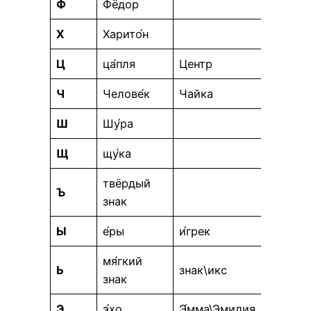
Ф
Фёдор
Х
Харито́н
Ц
ца́пля
Центр
Ч
Челове́к
Чайка
Ш
Шу́ра
Щ
щу́ка
твёрдый
Ъ
знак
Ы
е́ры
и́грек
мя́гкий
Ь
знак\икс
знак
Э
э́хо
Э́мма\Эмилия