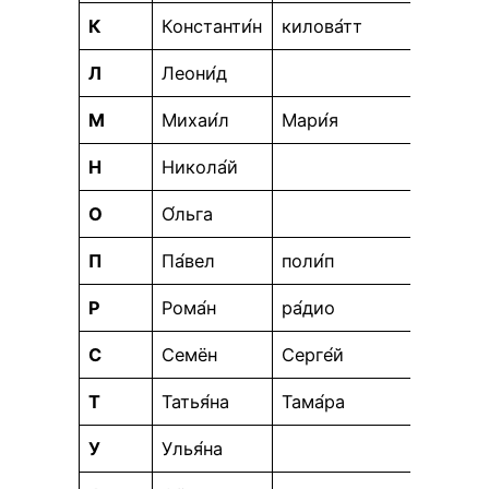
К
Константи́н
килова́тт
Л
Леони́д
М
Михаи́л
Мари́я
Н
Никола́й
О
О́льга
П
Па́вел
поли́п
Р
Рома́н
ра́дио
С
Семён
Серге́й
Т
Татья́на
Тама́ра
У
Улья́на