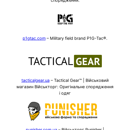
спорядження.
p1gtac.com
– Military field brand P1G-Tac®.
tacticalgear.ua
– Tactical Gear™ | Військовий
магазин Військторг: Оригінальне спорядження
і одяг
punisher.com.ua
– Військторг Punisher |