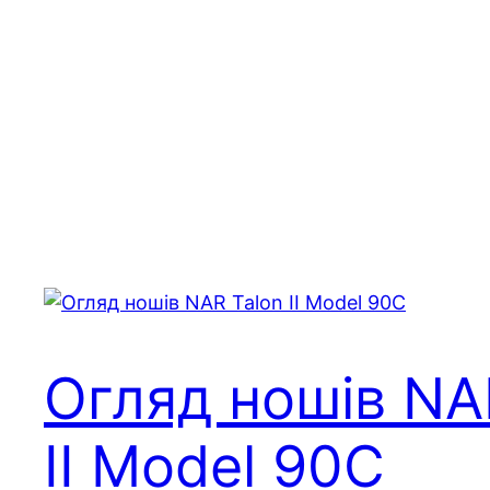
Огляд ношів NA
II Model 90C