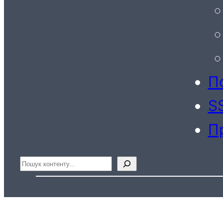
По
S
П
Пошук