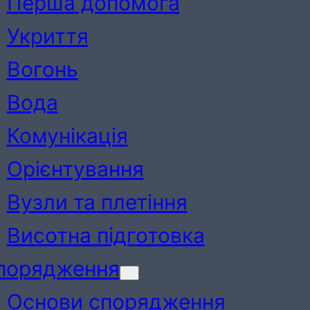
Перша допомога
Укриття
Вогонь
Вода
Комунікація
Орієнтування
Вузли та плетіння
Висотна підготовка
порядження
Основи спорядження