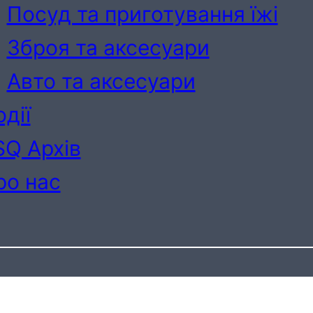
Посуд та приготування їжі
Зброя та аксесуари
Авто та аксесуари
дії
SQ Архів
ро нас