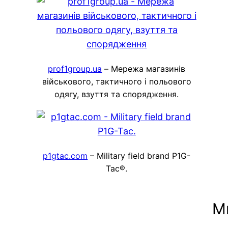
prof1group.ua
– Мережа магазинів
військового, тактичного і польового
одягу, взуття та спорядження.
p1gtac.com
– Military field brand P1G-
Tac®.
М