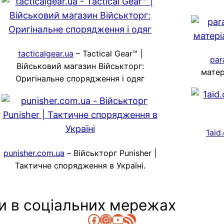
tacticalgear.ua
– Tactical Gear™ |
par
Військовий магазин Військторг:
матер
Оригінальне спорядження і одяг
1aid
punisher.com.ua
– Військторг Punisher |
Тактичне спорядження в Україні.
и в соціальних мережах
Facebook
Instagram
YouTube
RSS Канал