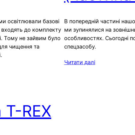
 ми освітлювали базові
В попередній частині наш
і входять до комплекту
ми зупинялися на зовнішн
лі. Тому не зайвим було
особливостях. Сьогодні п
для чищення та
спецзасобу.
.
Читати далі
а T-REX