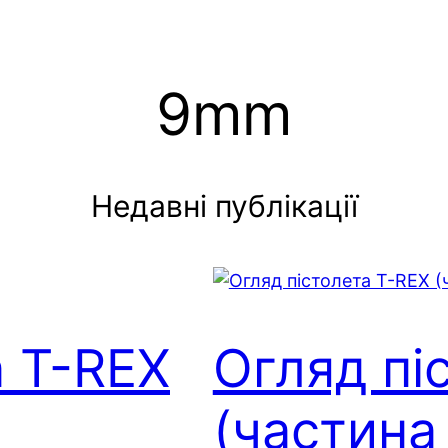
9mm
Недавні публікації
а T-REX
Огляд пі
(частина