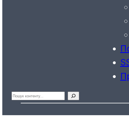
По
S
П
Пошук