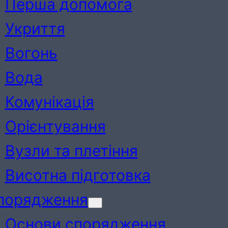
Перша допомога
Укриття
Вогонь
Вода
Комунікація
Орієнтування
Вузли та плетіння
Висотна підготовка
порядження
Основи спорядження