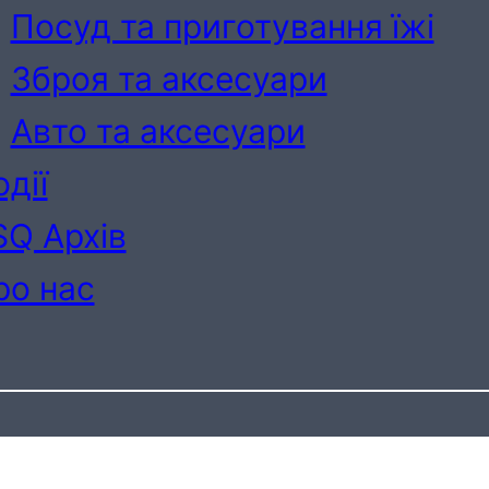
Посуд та приготування їжі
Зброя та аксесуари
Авто та аксесуари
дії
SQ Архів
ро нас