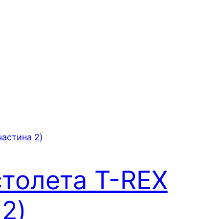
столета T-REX
 2)