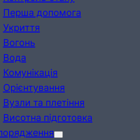
Перша допомога
Укриття
Вогонь
Вода
Комунікація
Орієнтування
Вузли та плетіння
Висотна підготовка
порядження