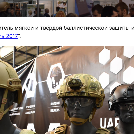
итель мягкой и твёрдой баллистической защиты 
ть 2017
“.