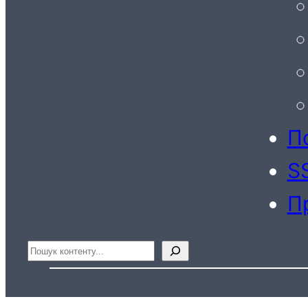
По
S
П
Пошук