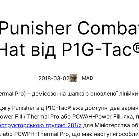
unisher Combat
Hat від P1G-Tac
MAD
2018-03-02
ermal Pro) – демісезонна шапка з оновленої ліній
дягу Punisher від P1G-Tac® вже доступні два варіа
ower Fill / Thermal Pro або PCWAH-Power Fill, яка
нструкторською групою 281/z
для Міністерства об
at або PCWPH-Thermal Pro, що має наступні особли