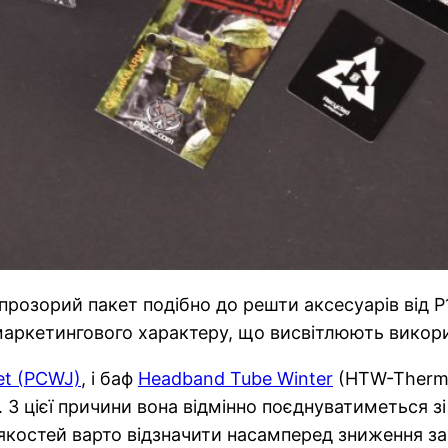
прозорий пакет подібно до решти аксесуарів від P
аркетингового характеру, що висвітлюють викорис
et (PCWJ)
, і баф
Headband Tube Winter
(HTW-Therma
 З цієї причини вона відмінно поєднуватиметься з
якостей варто відзначити насамперед зниження заг