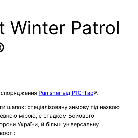
 Winter Patrol
®
ки спорядження
Punisher від P1G-Tac
®.
нти шапок: спеціалізовану зимову під назвою
, певною мірою, є спадком Бойового
орони України, й більш універсальну
вості: