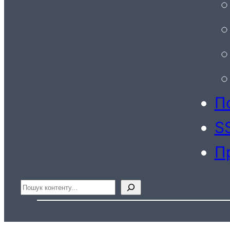
По
S
П
Пошук