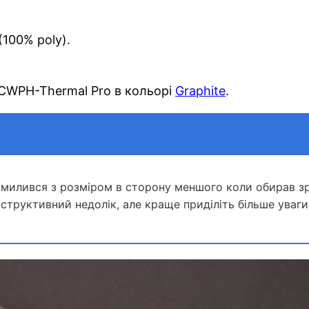
(100% poly).
PCWPH-Thermal Pro в кольорі
Graphite
.
омилився з розміром в сторону меншого коли обирав зр
онструктивний недолік, але краще приділіть більше уваги