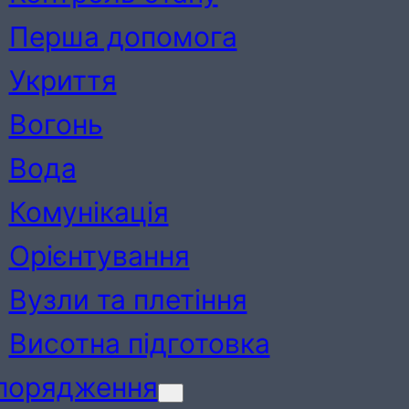
Перша допомога
Укриття
Вогонь
Вода
Комунікація
Орієнтування
Вузли та плетіння
Висотна підготовка
порядження