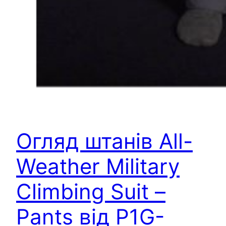
Огляд штанів All-
Weather Military
Climbing Suit –
Pants від P1G-