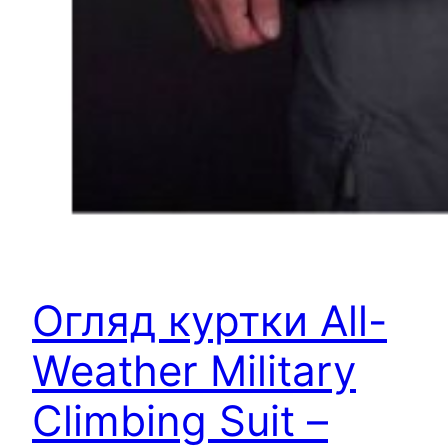
Огляд куртки All-
Weather Military
Climbing Suit –