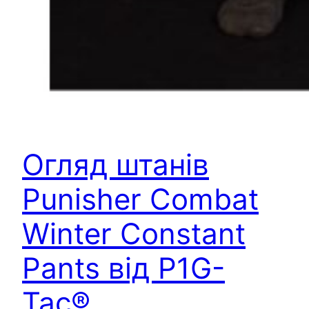
Огляд штанів
Punisher Combat
Winter Constant
Pants від P1G-
Tac®