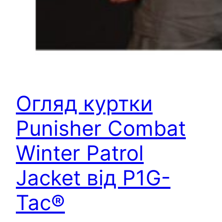
Огляд куртки
Punisher Combat
Winter Patrol
Jacket від P1G-
Tac®