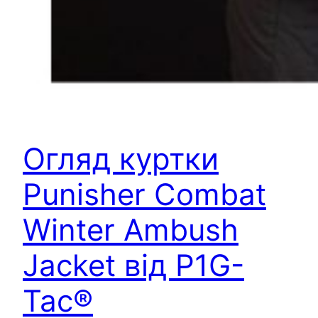
Огляд куртки
Punisher Combat
Winter Ambush
Jacket від P1G-
Tac®