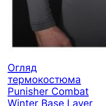
Огляд
термокостюма
Punisher Combat
Winter Base Layer