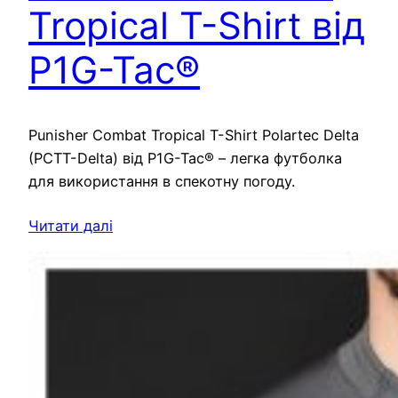
Tropical T-Shirt від
P1G-Tac®
Punisher Combat Tropical T-Shirt Polartec Delta
(PCTT-Delta) від P1G-Tac® – легка футболка
для використання в спекотну погоду.
Читати далі