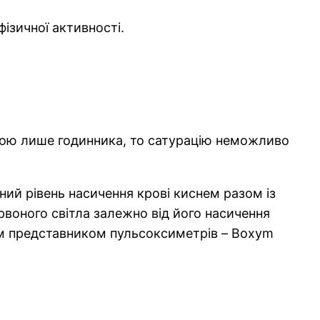
ізичної активності.
гою лише годинника, то сатурацію неможливо
ний рівень насичення крові киснем разом із
ервоного світла залежно від його насичення
им представником пульсоксиметрів – Boxym