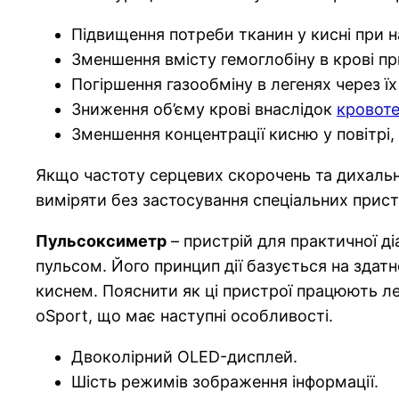
Підвищення потреби тканин у кисні при н
Зменшення вмісту гемоглобіну в крові пр
Погіршення газообміну в легенях через 
Зниження об’єму крові внаслідок
кровот
Зменшення концентрації кисню у повітрі, 
Якщо частоту серцевих скорочень та дихальн
виміряти без застосування спеціальних прист
Пульсоксиметр
– пристрій для практичної ді
пульсом. Його принцип дії базується на здатн
киснем. Пояснити як ці пристрої працюють л
oSport, що має наступні особливості.
Двоколірний OLED-дисплей.
Шість режимів зображення інформації.