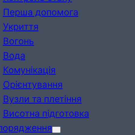
Перша допомога
Укриття
Вогонь
Вода
Комунікація
Орієнтування
Вузли та плетіння
Висотна підготовка
порядження