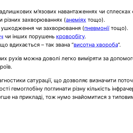
адлишкових м’язових навантаженнях чи сплесках ф
и різних захворюваннях (
анеміях
тощо).
їх ушкодження чи захворювання (
пневмонії
тощо).
еч
чи інших порушень
кровообігу
.
що вдихається – так звана “
висотна хвороба
“.
их рухів можна доволі легко виміряти за допомо
роїв.
агностики сатурації, що дозволяє визначити поточ
ості гемоглобіну поглинати різну кількість інфрач
егше на прикладі, тож нумо знайомитися з типов