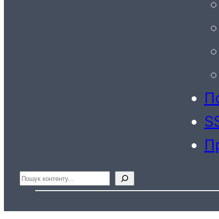
По
S
П
Пошук