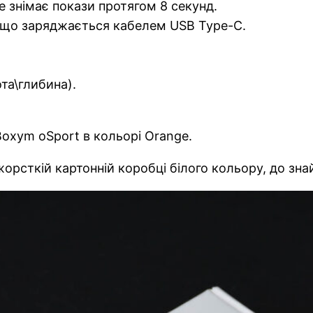
 знімає покази протягом 8 секунд.
, що заряджається кабелем USB Type-C.
ота\глибина).
oxym oSport в кольорі Orange.
орсткій картонній коробці білого кольору, до зн