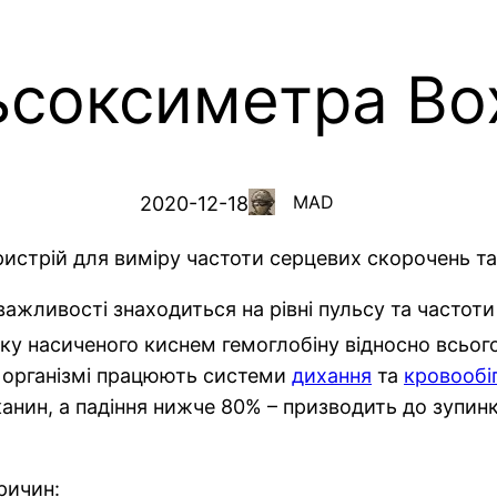
ьсоксиметра Bo
MAD
2020-12-18
истрій для виміру частоти серцевих скорочень та
ажливості знаходиться на рівні пульсу та частоти
ку насиченого киснем гемоглобіну відносно всього
в організмі працюють системи
дихання
та
кровообі
анин, а падіння нижче 80% – призводить до зупинки
ричин: