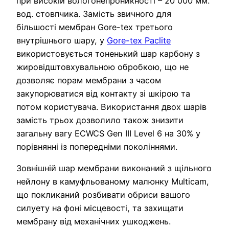
при високій вологонепроникності – 20 000 мм.
вод. стовпчика. Замість звичного для
більшості мембран Gore-tex третього
внутрішнього шару, у
Gore-tex Paclite
використовується тоненький шар карбону з
жировідштовхувальною обробкою, що не
дозволяє порам мембрани з часом
закупорюватися від контакту зі шкірою та
потом користувача. Використання двох шарів
замість трьох дозволило також знизити
загальну вагу ECWCS Gen III Level 6 на 30% у
порівнянні із попередніми поколіннями.
Зовнішній шар мембрани виконаний з щільного
нейлону в камуфльованому малюнку Multicam,
що покликаний розбивати обриси вашого
силуету на фоні місцевості, та захищати
мембрану від механічних ушкоджень.