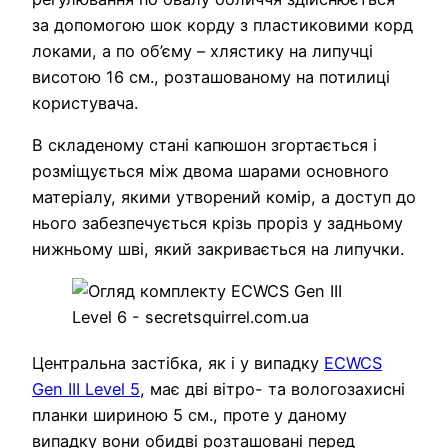
за допомогою шок корду з пластиковими корд
локами, а по об’єму – хлястику на липучці
висотою 16 см., розташованому на потилиці
користувача.
В складеному стані капюшон згортається і
розміщується між двома шарами основного
матеріалу, якими утворений комір, а доступ до
нього забезпечується крізь проріз у задньому
нижньому шві, який закривається на липучки.
Центральна застібка, як і у випадку
ECWCS
Gen III Level 5
, має дві вітро- та вологозахисні
планки шириною 5 см., проте у даному
випадку вони обидві розташовані перед