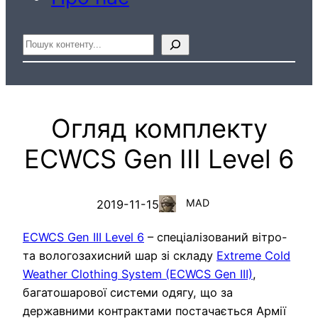
Пошук
Огляд комплекту
ECWCS Gen III Level 6
MAD
2019-11-15
ECWCS Gen III Level 6
– спеціалізований вітро-
та вологозахисний шар зі складу
Extreme Cold
Weather Clothing System (ECWCS Gen III)
,
багатошарової системи одягу, що за
державними контрактами постачається Армії