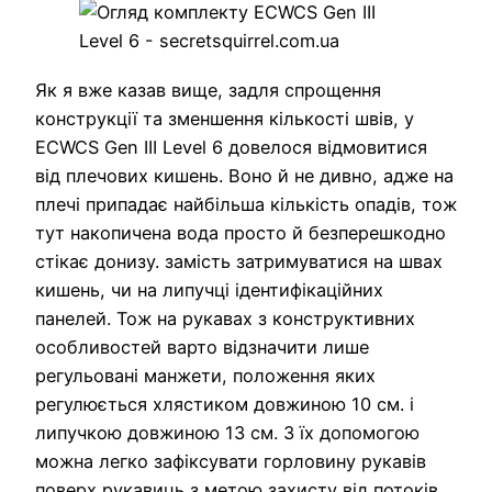
Як я вже казав вище, задля спрощення
конструкції та зменшення кількості швів, у
ECWCS Gen III Level 6 довелося відмовитися
від плечових кишень. Воно й не дивно, адже на
плечі припадає найбільша кількість опадів, тож
тут накопичена вода просто й безперешкодно
стікає донизу. замість затримуватися на швах
кишень, чи на липучці ідентифікаційних
панелей. Тож на рукавах з конструктивних
особливостей варто відзначити лише
регульовані манжети, положення яких
регулюється хлястиком довжиною 10 см. і
липучкою довжиною 13 см. З їх допомогою
можна легко зафіксувати горловину рукавів
поверх рукавиць з метою захисту від потоків