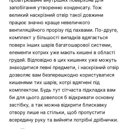
провітрюванні внутрішніх поверхонь для
запобігання утворенню конденсату. Тож
великий наскрізний отвір такої довжини
працює значно краще невеличкого
вентиляційного прорізу під пахвами. По-друге,
комплект у більшості випадків вдягається
поверх інших шарів багатошарової системи,
елементи котрих уже мають кишені в області
грудей. Відповідно в цих кишенях уже можуть
знаходитися певні предмети, і наскрізний отвір
дозволяє вам безперешкодно користуватися
кишенями тих шарів, котрі вдягнені під
комплектом. Будь тут сітчаста підкладка вам
би для цього довелося б відкривати основну
застібку, а так можна відкрити блискавку
отвору лише на стільки, щоб пропустити
всередину руку та вийняти потрібні дрібнички.