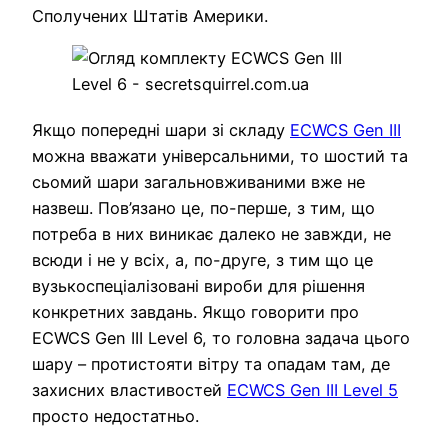
Сполучених Штатів Америки.
Якщо попередні шари зі складу
ECWCS Gen III
можна вважати універсальними, то шостий та
сьомий шари загальновживаними вже не
назвеш. Пов’язано це, по-перше, з тим, що
потреба в них виникає далеко не завжди, не
всюди і не у всіх, а, по-друге, з тим що це
вузькоспеціалізовані вироби для рішення
конкретних завдань. Якщо говорити про
ECWCS Gen III Level 6, то головна задача цього
шару – протистояти вітру та опадам там, де
захисних властивостей
ECWCS Gen III Level 5
просто недостатньо.