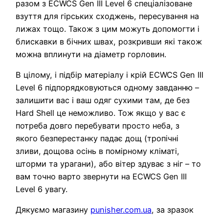
разом з ECWCS Gen III Level 6 спеціалізоване
взуття для гірських сходжень, пересування на
лижах тощо. Також з цим можуть допомогти і
блискавки в бічних швах, розкривши які також
можна вплинути на діаметр горловин.
В цілому, і підбір матеріалу і крій ECWCS Gen III
Level 6 підпорядковуються одному завданню –
залишити вас і ваш одяг сухими там, де без
Hard Shell це неможливо. Тож якщо у вас є
потреба довго перебувати просто неба, з
якого безперестанку падає дощ (тропічні
зливи, дощова осінь в помірному кліматі,
шторми та урагани), або вітер здуває з ніг – то
вам точно варто звернути на ECWCS Gen III
Level 6 увагу.
Дякуємо магазину
punisher.com.ua
, за зразок