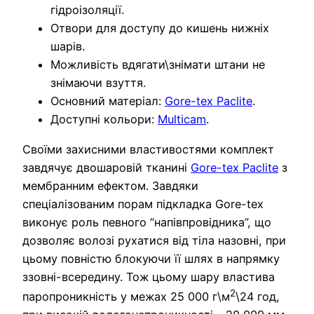
гідроізоляції.
Отвори для доступу до кишень нижніх
шарів.
Можливість вдягати\знімати штани не
знімаючи взуття.
Основний матеріал:
Gore-tex Paclite
.
Доступні кольори:
Multicam
.
Своїми захисними властивостями комплект
завдячує двошаровій тканині
Gore-tex Paclite
з
мембранним ефектом. Завдяки
спеціалізованим порам підкладка Gore-tex
виконує роль певного “напівпровідника”, що
дозволяє волозі рухатися від тіла назовні, при
цьому повністю блокуючи її шлях в напрямку
ззовні-всередину. Тож цьому шару властива
2
паропроникність у межах 25 000 г\м
\24 год,