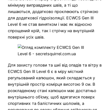
мінімуму виправданих швів, а ті що
лишаються, додатково проклеюють стрічкою
для додаткової гідроізоляції. ECWCS Gen III
Level 6 не став винятком і має як відносно
спрощений крій, так і стрічку на внутрішній
поверхні усіх швів.
Для захисту голови та шиї від опадів та вітру в
ECWCS Gen III Level 6 є в міру місткий
регульований капюшон, який складається у
внутрішній простір комірця висотою 9 см. В
розкладеному стані капюшон має достатньо
внутрішнього об’єму, щоб вдягатися поверх
спортивних та балістичних шоломів, а
регулювання по овалу обличчя здійснюється