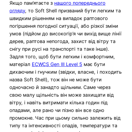
Якщо пам’ятаєте з
нашого попереднього
огляду
, то Soft Shell призваний бути легким та
швидким рішенням на випадок раптового
погіршення погодної ситуації, або різкої зміни
умов (підйом до високогір’я чи вихід вище лінії
дерев, раптова непогода, захист від вітру та
снігу при русі на транспорті та таке інше).
Задля того, щоб бути легким і комфортним,
матеріал
ECWCS Gen III Level 5
має бути
дихаючим і гнучким (звідки, власне, і походить
назва Soft Shell), тож він не може бути
одночасно й занадто щільним. Саме через
свою малу щільність він може захищати від
вітру, і навіть витримати кілька годин під
опадами, але рано чи пізно він все одно
промокне. Час при цьому сильно залежить від
типу та інтенсивності опадів, температури та