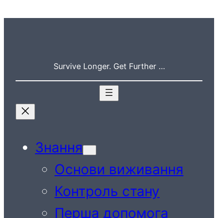
Перейти
до
вмісту
Survive Longer. Get Further …
Знання
Основи виживання
Контроль стану
Перша допомога