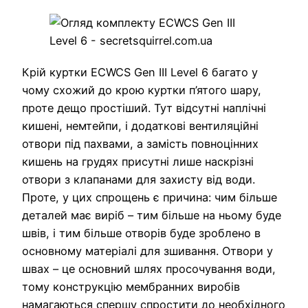
Крій куртки ECWCS Gen III Level 6 багато у
чому схожий до крою куртки п’ятого шару,
проте дещо простіший. Тут відсутні наплічні
кишені, немтейпи, і додаткові вентиляційні
отвори під пахвами, а замість повноцінних
кишень на грудях присутні лише наскрізні
отвори з клапанами для захисту від води.
Проте, у цих спрощень є причина: чим більше
деталей має виріб – тим більше на ньому буде
швів, і тим більше отворів буде зроблено в
основному матеріалі для зшивання. Отвори у
швах – це основний шлях просочування води,
тому конструкцію мембранних виробів
намагаються спершу спростити до необхідного