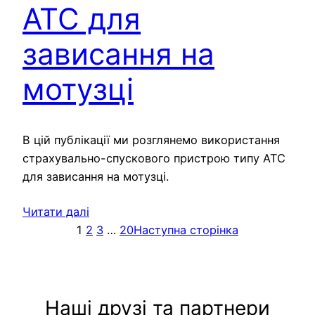
ATC для
зависання на
мотузці
В цій публікації ми розглянемо використання
страхувально-спускового пристрою типу ATC
для зависання на мотузці.
Читати далі
1
2
3
…
20
Наступна сторінка
Наші друзі та партнери