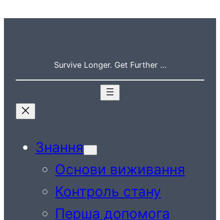
Перейти
до
вмісту
Survive Longer. Get Further …
Знання
Основи виживання
Контроль стану
Перша допомога