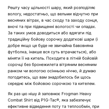
Решту часу щільності шару, який розподіляє
вологу, недостатньо, що вельми відчутно при
весняних вітрах, в час сходу та заходу сонця,
вночі та при підвищенні вологості чи опадах.
За таких умов доводиться або вдягати під
традиційну бойову сорочку додаткові шари (і
добре якщо це буде не звичайна бавовняна
футболка, інакше вся суть втрачається), або
міняти її на китель. Походите в літній бойовій
сорочці без бронежилета вітряним весняним
ранком чи вологою осінньою ніччю, й думаю
погодитесь, що вам знадобилось би щось
середнє між бойовою сорочкою та кителем.
Як раз цю нішу й заповнює Frogman Heavy
Combat Shirt від P1G-Tac®, яка забезпечує
ефективне відведення поту та теплообмін, при