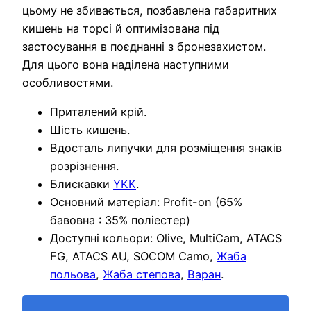
цьому не збивається, позбавлена габаритних
кишень на торсі й оптимізована під
застосування в поєднанні з бронезахистом.
Для цього вона наділена наступними
особливостями.
Приталений крій.
Шість кишень.
Вдосталь липучки для розміщення знаків
розрізнення.
Блискавки
YKK
.
Основний матеріал: Profit-on (65%
бавовна : 35% поліестер)
Доступні кольори: Olive, MultiCam, ATACS
FG, ATACS AU, SOCOM Camo,
Жаба
польова
,
Жаба степова
,
Варан
.