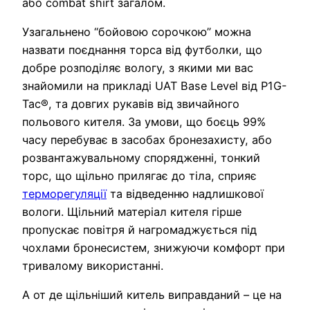
або combat shirt загалом.
Узагальнено “бойовою сорочкою” можна
назвати поєднання торса від футболки, що
добре розподіляє вологу, з якими ми вас
знайомили на прикладі UAT Base Level від P1G-
Tac®, та довгих рукавів від звичайного
польового кителя. За умови, що боєць 99%
часу перебуває в засобах бронезахисту, або
розвантажувальному спорядженні, тонкий
торс, що щільно прилягає до тіла, сприяє
терморегуляції
та відведенню надлишкової
вологи. Щільний матеріал кителя гірше
пропускає повітря й нагромаджується під
чохлами бронесистем, знижуючи комфорт при
тривалому використанні.
А от де щільніший китель виправданий – це на