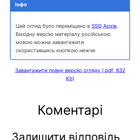
Інфо
Цей огляд було переміщено в
SSQ Архів
.
Вихідну версію матеріалу російською
мовою можна завантажити
скориставшись кнопкою нижче.
Завантажити повну версію огляду (.pdf, 832
Kb)
Коментарі
Залишити відповідь