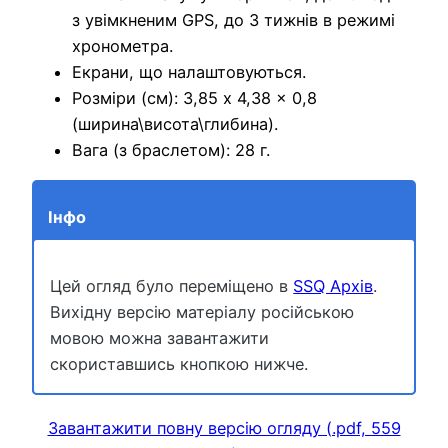
з увімкненим GPS, до 3 тижнів в режимі
хронометра.
Екрани, що налаштовуються.
Розміри (см): 3,85 x 4,38 x 0,8
(ширина\висота\глибина).
Вага (з браслетом): 28 г.
Інфо
Цей огляд було переміщено в
SSQ Архів
.
Вихідну версію матеріалу російською
мовою можна завантажити
скориставшись кнопкою нижче.
Завантажити повну версію огляду (.pdf, 559