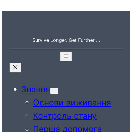
Перейти
до
вмісту
Survive Longer. Get Further …
Знання
Основи виживання
Контроль стану
Перша допомога