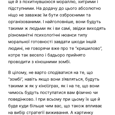
ще й з похитнувшоюся мораллю, хитрими і
підступними. На додачу до цього абсолютно
ніщо не заважає їм бути озброєними та
організованими. І найголовніше, вони будуть
такими ж людьми як і ви самі, звідки виходять
різноманітні психологічні нюанси типу
моральної готовності завдати шкоди іншій
людині, не говорячи вже про те “кришилово”,
котре так весело і бадьоро прийнято
проводити з кіношними зомбі.
В цілому, не варто сподіватися на те, що
“зомбі”, навіть якщо вони з’являться, будуть
такими ж як у кіно\іграх, як і на те, що вони
чимось будуть поступатися вам фізично чи
поведінково. І при всьому при цьому їх ще й
буде куди більше чим вас, що також впливає
на вибір стратегії виживання. А картинку