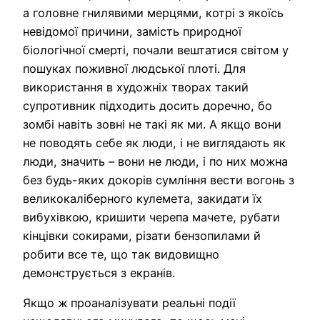
а головне гнилявими мерцями, котрі з якоїсь
невідомої причини, замість природної
біологічної смерті, почали вештатися світом у
пошуках поживної людської плоті. Для
використання в художніх творах такий
супротивник підходить досить доречно, бо
зомбі навіть зовні не такі як ми. А якщо вони
не поводять себе як люди, і не виглядають як
люди, значить – вони не люди, і по них можна
без будь-яких докорів сумління вести вогонь з
великокаліберного кулемета, закидати їх
вибухівкою, кришити черепа мачете, рубати
кінцівки сокирами, різати бензопилами й
робити все те, що так видовищно
демонструється з екранів.
Якщо ж проаналізувати реальні події