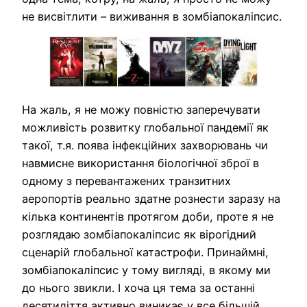
не висвітлити – виживання в зомбіапокаліпсис.
На жаль, я не можу повністю заперечувати
можливість розвитку глобальної пандемії як
такої, т.я. поява інфекційних захворювань чи
навмисне використання біологічної зброї в
одному з перевантажених транзитних
аеропортів реально здатне рознести заразу на
кілька континентів протягом доби, проте я не
розглядаю зомбіапокаліпсис як вірогідний
сценарій глобальної катастрофи. Принаймні,
зомбіапокаліпсис у тому вигляді, в якому ми
до нього звикли. І хоча ця тема за останні
десятиліття активно виникає у все більшій