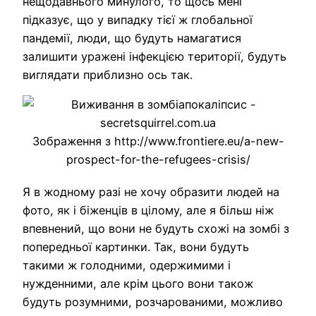
нещодавнього минулого, то щось мені
підказує, що у випадку тієї ж глобальної
пандемії, люди, що будуть намагатися
залишити уражені інфекцією території, будуть
виглядати приблизно ось так.
Зображення з http://www.frontiere.eu/a-new-
prospect-for-the-refugees-crisis/
Я в жодному разі не хочу образити людей на
фото, як і біженців в цілому, але я більш ніж
впевнений, що вони не будуть схожі на зомбі з
попередньої картинки. Так, вони будуть
такими ж голодними, одержимими і
нужденними, але крім цього вони також
будуть розумними, розчарованими, можливо