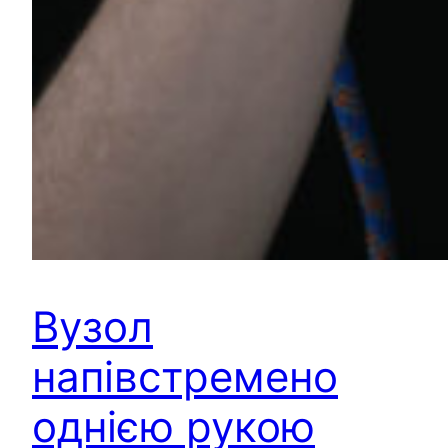
Вузол
напівстремено
однією рукою