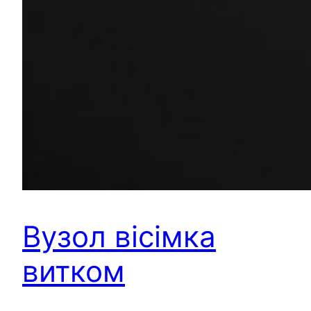
Вузол вісімка
витком