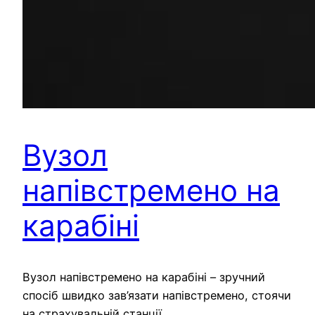
Вузол
напівстремено на
карабіні
Вузол напівстремено на карабіні – зручний
спосіб швидко зав’язати напівстремено, стоячи
на страхувальній станції.