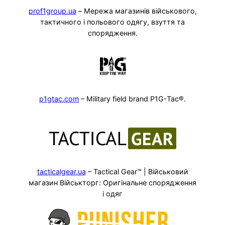
prof1group.ua
– Мережа магазинів військового,
тактичного і польового одягу, взуття та
спорядження.
p1gtac.com
– Military field brand P1G-Tac®.
tacticalgear.ua
– Tactical Gear™ | Військовий
магазин Військторг: Оригінальне спорядження
і одяг