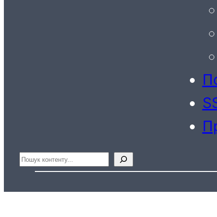
По
S
П
Пошук