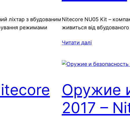
ний ліхтар з вбудованим
Nitecore NU05 Kit – комп
ерування режимами
живиться від вбудованого
Читати далі
itecore
Оружие и
2017 – Ni