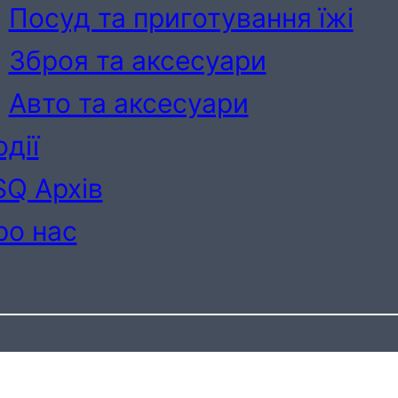
Посуд та приготування їжі
Зброя та аксесуари
Авто та аксесуари
дії
SQ Архів
ро нас