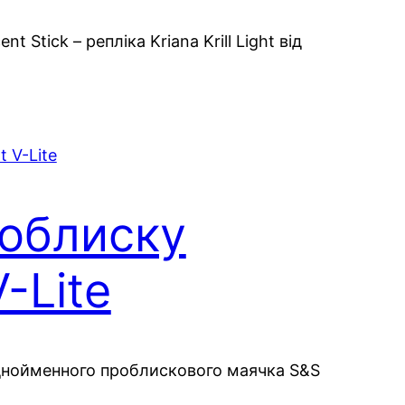
nt Stick – репліка Kriana Krill Light від
облиску
-Lite
 однойменного проблискового маячка S&S