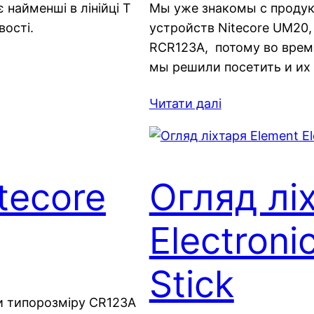
є найменші в лінійці T
Мы уже знакомы с продук
вості.
устройств Nitecore UM20, 
RCR123A, потому во врем
мы решили посетить и их
Читати далі
tecore
Огляд лі
Electroni
Stick
ри типорозміру CR123A