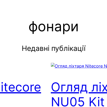
фонари
Недавні публікації
itecore
Огляд лі
NU05 Kit