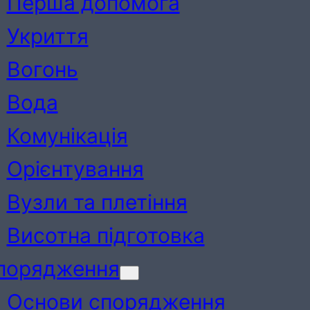
Перша допомога
Укриття
Вогонь
Вода
Комунікація
Орієнтування
Вузли та плетіння
Висотна підготовка
порядження
Основи спорядження