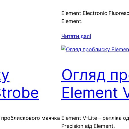
Element Electronic Fluoresce
Element.
Читати далі
ку
Огляд пр
trobe
Element V
о проблискового маячка
Element V-Lite – репліка
Precision від Element.