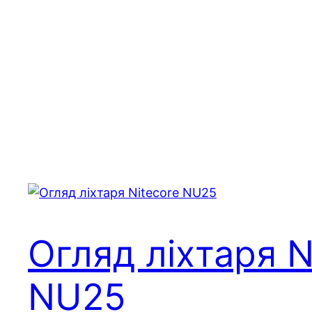
Огляд ліхтаря N
NU25