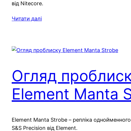
від Nitecore.
Читати далі
Огляд проблис
Element Manta S
Element Manta Strobe – репліка однойменног
S&S Precision від Element.