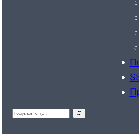
По
S
П
Пошук