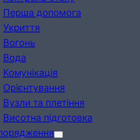
Перша допомога
Укриття
Вогонь
Вода
Комунікація
Орієнтування
Вузли та плетіння
Висотна підготовка
порядження