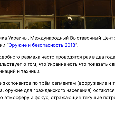
тника Украины, Международный Выставочный Цент
ки “
Оружие и безопасность 2018
“.
обного размаха часто проводятся раз в два года 
льствует о том, что Украине есть что показать са
каций и техники.
е экспонентов по трём сегментам (вооружение и 
ка, оружие для гражданского населения) остают
ю атмосферу и фокус, отражающие текущие потр