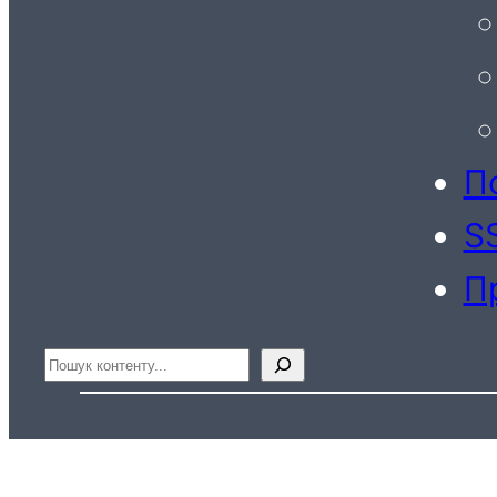
По
S
П
Пошук