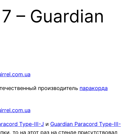
7 – Guardian
 отечественный производитель
паракорда
racord Type-III-J
и
Guardian Paracord Type-III-
и, то на этот раз на стенде присутствовал