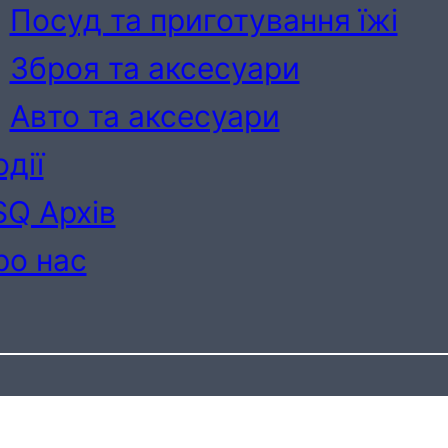
Посуд та приготування їжі
Зброя та аксесуари
Авто та аксесуари
дії
SQ Архів
ро нас