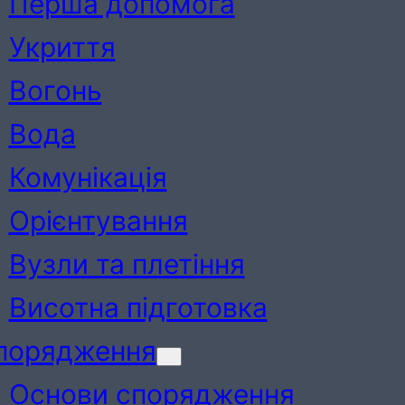
Перша допомога
Укриття
Вогонь
Вода
Комунікація
Орієнтування
Вузли та плетіння
Висотна підготовка
порядження
Основи спорядження