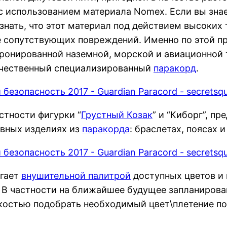
 с использованием материала Nomex. Если вы знае
знать, что этот материал под действием высоких 
е сопутствующих повреждений. Именно по этой п
онированной наземной, морской и авиационной те
ечественный специализированный
паракорд
.
стности фигурки “
Грустный Козак
” и “Киборг”, п
ивных изделиях из
паракорда
: браслетах, поясах и 
агает
внушительной палитрой
доступных цветов и 
. В частности на ближайшее будущее запланиров
ёгкостью подобрать необходимый цвет\плетение п