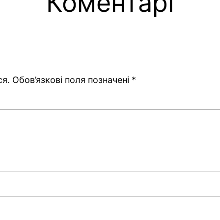
Коментарі
ся.
Обов’язкові поля позначені
*