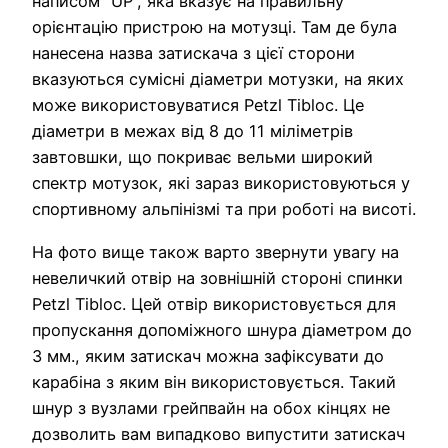
написом “UP”, яка вказує на правильну
орієнтацію пристрою на мотузці. Там де була
нанесена назва затискача з цієї сторони
вказуються сумісні діаметри мотузки, на яких
може використовуватися Petzl Tibloc. Це
діаметри в межах від 8 до 11 міліметрів
завтовшки, що покриває вельми широкий
спектр мотузок, які зараз використовуються у
спортивному альпінізмі та при роботі на висоті.
На фото вище також варто звернути увагу на
невеличкий отвір на зовнішній стороні спинки
Petzl Tibloc. Цей отвір використовується для
пропускання допоміжного шнура діаметром до
3 мм., яким затискач можна зафіксувати до
карабіна з яким він використовується. Такий
шнур з вузлами грейпвайн на обох кінцях не
дозволить вам випадково випустити затискач