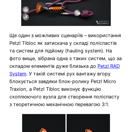
Ще один з можливих сценаріїв – використання
Petzl Tibloc як затискача у складі поліспастів
та систем для підйому (hauling system). На
фото вище, зібрана одна з таких систем, що за
складом елементів дуже близька до
Petzl RAD
System
. У такій системі рух вантажу вгору
блокується завдяки блок-ролику Petzl Micro
Traxion, а Petzl Tibloc виконує функцію
схоплюючого вузла для створення поліспасту
з теоретичною механічною перевагою 3:1.