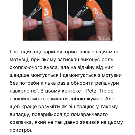
І ще один сценарій використання – підйом по
мотузці, при якому затискач виконує роль
схоплюючого вузла, але на відміну від них
швидше монтується і демонтується з мотузки
без потреби кілька разів обносити репшнури
навколо неї. В цьому контексті Petzl Tibloc
спокійно може заміняти собою жумар. Але
щоб краще розуміти як він працює у такому
випадку, повернімося до помаранчевого
ковпачка, який не так давно з’явився на цьому
пристрої.