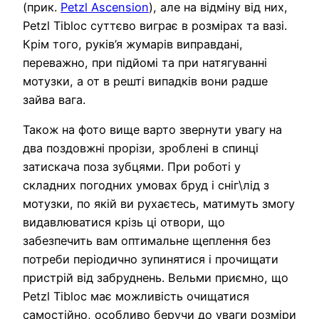
(прик.
Petzl Ascension
), але на відміну від них,
Petzl Tibloc суттєво виграє в розмірах та вазі.
Крім того, руків’я жумарів виправдані,
переважно, при підйомі та при натягуванні
мотузки, а от в решті випадків вони радше
зайва вага.
Також на фото вище варто звернути увагу на
два поздовжні прорізи, зроблені в спинці
затискача поза зубцями. При роботі у
складних погодних умовах бруд і сніг\лід з
мотузки, по якій ви рухаєтесь, матимуть змогу
видавлюватися крізь ці отвори, що
забезпечить вам оптимальне щеплення без
потреби періодично зупинятися і прочищати
пристрій від забруднень. Вельми приємно, що
Petzl Tibloc має можливість очищатися
самостійно, особливо беручи до уваги розміри