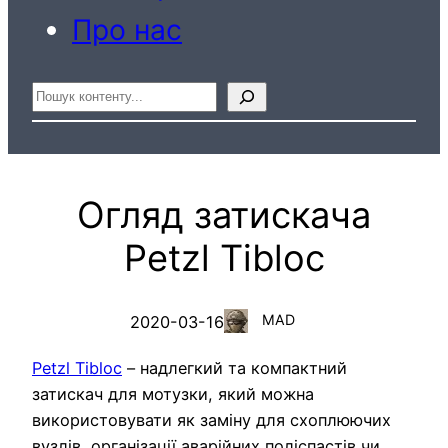
Про нас
Пошук
Огляд затискача
Petzl Tibloc
MAD
2020-03-16
Petzl Tibloc
– надлегкий та компактний
затискач для мотузки, який можна
використовувати як заміну для схоплюючих
вузлів, організації аварійних поліспастів чи