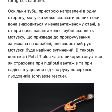
(progress capture).
Оскільки зубці пристрою направлені в одну
сторону, мотузка може сковзати по них поки
вона знаходиться у ненавантаженому стані, а
от при появі навантаження, зубці схоплять
мотузку, що призведе до прокручування
затискача на карабіні, але зворотний рух
мотузки буде надійно зупинений. В такому
контексті Petzl Tibloc часто використовується
як страховка при підйомі вантажів та при
падінні в ущелини під час руху поверхнею
льодовиків (crevasse rescue).