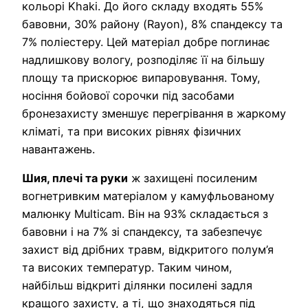
кольорі Khaki. До його складу входять 55%
бавовни, 30% району (Rayon), 8% спандексу та
7% поліестеру. Цей матеріал добре поглинає
надлишкову вологу, розподіляє її на більшу
площу та прискорює випаровування. Тому,
носіння бойової сорочки під засобами
бронезахисту зменшує перегрівання в жаркому
кліматі, та при високих рівнях фізичних
навантажень.
Шия, плечі та руки
ж захищені посиленим
вогнетривким матеріалом у камуфльованому
малюнку Multicam. Він на 93% складається з
бавовни і на 7% зі спандексу, та забезпечує
захист від дрібних травм, відкритого полум’я
та високих температур. Таким чином,
найбільш відкриті ділянки посилені задля
кращого захисту, а ті, що знаходяться під