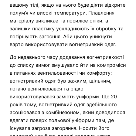
вашому тілі, якщо на нього буде діяти відкрите
полум’я чи високі температури. Плавлення
матеріалу викликає та посилює опіки, а
залишки пластику ускладнюють їх обробку та
погіршують загоєння. Аби цього уникнути
варто використовувати вогнетривкий одяг.
До недавнього часу додавання вогнетривкості
до списку вимог змушувало йти на компроміси
в питаннях вентильованості чи комфорту:
вогнетривкий одяг був важким, щільним,
погано вентилювався та рідко
використовувався замість уніформи. Ще 20
років тому, вогнетривкий одяг здебільшого
асоціювався з комбінезоном, який доводилося
вдягати поверх польової уніформи там, де
існувала загроза загоряння. Носити його
тривалий час було доволі складно через