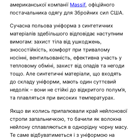
американської компанії
Massif
, офіційного
постачальника одягу для Збройних сил США.
Сучасна польова уніформа з синтетичних
матеріалів здебільшого відповідає наступним
вимогам: захист тіла від ушкоджень,
зносостійкість, комфорт при тривалому
носінні, вентильованість, ефективна участь у
тепловому обміні, захист від опадів та негоди
тощо. Але синтетичні матеріали, що входять
до складу уніформи, мають один суттєвий
недолік – вони не стійкі до відкритого полум’я,
та плавляться при високих температурах.
Якщо ви колись припалювали край нейлонової
стропи запальничкою, то бачили як волокна
нейлону сплавляються в однорідну чорну масу.
Те саме відбуватиметься і з уніформою на