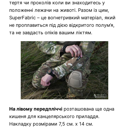
тертя чи проколів коли ви знаходитесь у
положенні лежачи на животі. Разом із цим,
SuperFabric – це вогнетривкий матеріал, який
не проплавиться під дією відкритого полум’я,
та не завдасть опіків вашим ліктям.
На лівому передпліччі
розташована ще одна
кишеня для канцелярського приладдя.
Накладку розмірами 7,5 см. х 14 см.