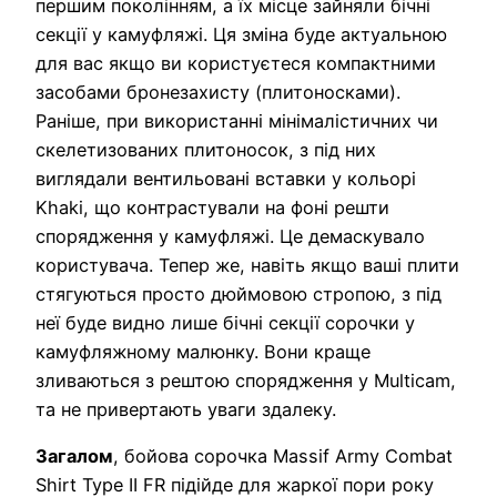
першим поколінням, а їх місце зайняли бічні
секції у камуфляжі. Ця зміна буде актуальною
для вас якщо ви користуєтеся компактними
засобами бронезахисту (плитоносками).
Раніше, при використанні мінімалістичних чи
скелетизованих плитоносок, з під них
виглядали вентильовані вставки у кольорі
Khaki, що контрастували на фоні решти
спорядження у камуфляжі. Це демаскувало
користувача. Тепер же, навіть якщо ваші плити
стягуються просто дюймовою стропою, з під
неї буде видно лише бічні секції сорочки у
камуфляжному малюнку. Вони краще
зливаються з рештою спорядження у Multicam,
та не привертають уваги здалеку.
Загалом
, бойова сорочка Massif Army Combat
Shirt Type II FR підійде для жаркої пори року