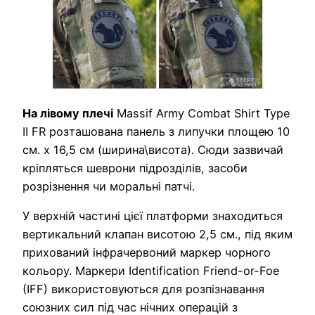
На лівому плечі
Massif Army Combat Shirt Type
II FR розташована панель з липучки площею 10
см. х 16,5 см (ширина\висота). Сюди зазвичай
кріпляться шеврони підрозділів, засоби
розрізнення чи моральні патчі.
У верхній частині цієї платформи знаходиться
вертикальний клапан висотою 2,5 см., під яким
прихований інфрачервоний маркер чорного
кольору. Маркери Identification Friend-or-Foe
(IFF) використовуються для розпізнавання
союзних сил під час нічних операцій з