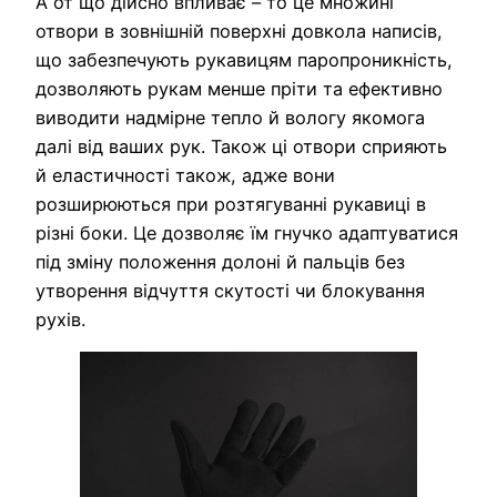
А от що дійсно впливає – то це множині
отвори в зовнішній поверхні довкола написів,
що забезпечують рукавицям паропроникність,
дозволяють рукам менше пріти та ефективно
виводити надмірне тепло й вологу якомога
далі від ваших рук. Також ці отвори сприяють
й еластичності також, адже вони
розширюються при розтягуванні рукавиці в
різні боки. Це дозволяє їм гнучко адаптуватися
під зміну положення долоні й пальців без
утворення відчуття скутості чи блокування
рухів.