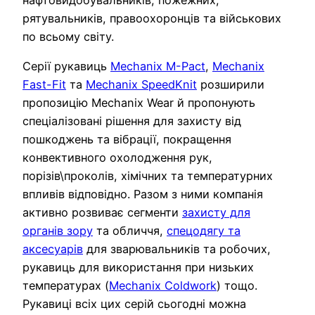
рятувальників, правоохоронців та військових
по всьому світу.
Серії рукавиць
Mechanix M-Pact
,
Mechanix
Fast-Fit
та
Mechanix SpeedKnit
розширили
пропозицію Mechanix Wear й пропонують
спеціалізовані рішення для захисту від
пошкоджень та вібрації, покращення
конвективного охолодження рук,
порізів\проколів, хімічних та температурних
впливів відповідно. Разом з ними компанія
активно розвиває сегменти
захисту для
органів зору
та обличчя,
спецодягу та
аксесуарів
для зварювальників та робочих,
рукавиць для використання при низьких
температурах (
Mechanix Coldwork
) тощо.
Рукавиці всіх цих серій сьогодні можна