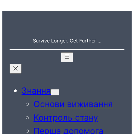
Перейти
до
вмісту
Survive Longer. Get Further …
Знання
Основи виживання
Контроль стану
Перша допомога