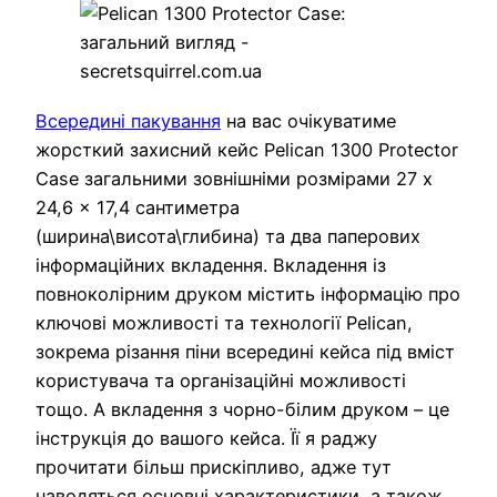
Всередині пакування
на вас очікуватиме
жорсткий захисний кейс Pelican 1300 Protector
Case загальними зовнішніми розмірами 27 x
24,6 x 17,4 сантиметра
(ширина\висота\глибина) та два паперових
інформаційних вкладення. Вкладення із
повноколірним друком містить інформацію про
ключові можливості та технології Pelican,
зокрема різання піни всередині кейса під вміст
користувача та організаційні можливості
тощо. А вкладення з чорно-білим друком – це
інструкція до вашого кейса. Її я раджу
прочитати більш прискіпливо, адже тут
наводяться основні характеристики, а також