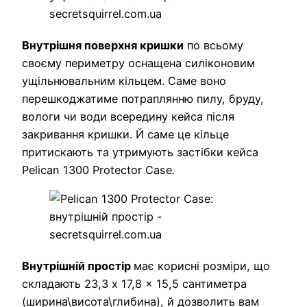
Внутрішня поверхня кришки
по всьому
своєму периметру оснащена силіконовим
ущільнювальним кільцем. Саме воно
перешкоджатиме потраплянню пилу, бруду,
вологи чи води всередину кейса після
закривання кришки. Й саме це кільце
притискають та утримують застібки кейса
Pelican 1300 Protector Case.
Внутрішній простір
має корисні розміри, що
складають 23,3 x 17,8 x 15,5 сантиметра
(ширина\висота\глибина), й дозволить вам