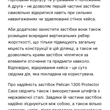
А друга – не дозволяє першій частині застібки
самовільно відкритися навіть при сильних
навантаженнях чи здавлюванні стінок кейса.
Аби додатково захистити застібки вони також
розміщені всередині вертикальних ребер
жорсткості, що тільки підвищують загальну
міцність конструкції в цій ділянці, а також не
дозволяють краям застібок чіплятися за
елементи оточення та предмети навколо.
Відповідно, відкривання кейса – це суто
свідома дія, яка покладена на користувача.
Про надійність застібок Pelican 1300 Protector
Case свідчить також і використання штифтів з
нержавіючої сталі. Завдяки їй частини застібок
надійно з’єднуються між собою, а також вільно
ковзають навіть після тривалого використання