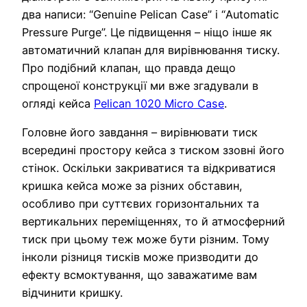
два написи: “Genuine Pelican Case” і “Automatic
Pressure Purge”. Це підвищення – ніщо інше як
автоматичний клапан для вирівнювання тиску.
Про подібний клапан, що правда дещо
спрощеної конструкції ми вже згадували в
огляді кейса
Pelican 1020 Micro Case
.
Головне його завдання – вирівнювати тиск
всередині простору кейса з тиском ззовні його
стінок. Оскільки закриватися та відкриватися
кришка кейса може за різних обставин,
особливо при суттєвих горизонтальних та
вертикальних переміщеннях, то й атмосферний
тиск при цьому теж може бути різним. Тому
інколи різниця тисків може призводити до
ефекту всмоктування, що заважатиме вам
відчинити кришку.