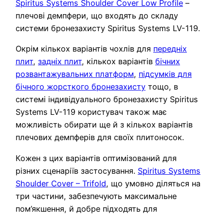
Spiritus Systems Shoulder Cover Low Profile
–
плечові демпфери, що входять до складу
системи бронезахисту Spiritus Systems LV-119.
Окрім кількох варіантів чохлів для
передніх
плит
,
задніх плит
, кількох варіантів
бічних
розвантажувальних платформ
,
підсумків для
бічного жорсткого бронезахисту
тощо, в
системі індивідуального бронезахисту Spiritus
Systems LV-119 користувач також має
можливість обирати ще й з кількох варіантів
плечових демпферів для своїх плитоносок.
Кожен з цих варіантів оптимізований для
різних сценаріїв застосування.
Spiritus Systems
Shoulder Cover – Trifold
, що умовно діляться на
три частини, забезпечують максимальне
пом’якшення, й добре підходять для