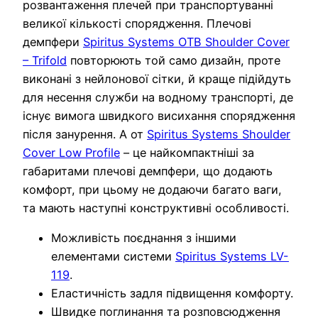
розвантаження плечей при транспортуванні
великої кількості спорядження. Плечові
демпфери
Spiritus Systems OTB Shoulder Cover
– Trifold
повторюють той само дизайн, проте
виконані з нейлонової сітки, й краще підійдуть
для несення служби на водному транспорті, де
існує вимога швидкого висихання спорядження
після занурення. А от
Spiritus Systems Shoulder
Cover Low Profile
– це найкомпактніші за
габаритами плечові демпфери, що додають
комфорт, при цьому не додаючи багато ваги,
та мають наступні конструктивні особливості.
Можливість поєднання з іншими
елементами системи
Spiritus Systems LV-
119
.
Еластичність задля підвищення комфорту.
Швидке поглинання та розповсюдження