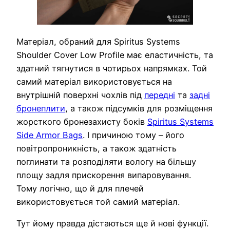
Матеріал, обраний для Spiritus Systems
Shoulder Cover Low Profile має еластичність, та
здатний тягнутися в чотирьох напрямках. Той
самий матеріал використовується на
внутрішній поверхні чохлів під
передні
та
задні
бронеплити
, а також підсумків для розміщення
жорсткого бронезахисту боків
Spiritus Systems
Side Armor Bags
. І причиною тому – його
повітропроникність, а також здатність
поглинати та розподіляти вологу на більшу
площу задля прискорення випаровування.
Тому логічно, що й для плечей
використовується той самий матеріал.
Тут йому правда дістаються ще й нові функції.