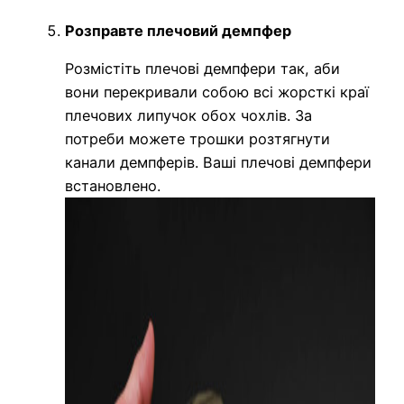
Розправте плечовий демпфер
Розмістіть плечові демпфери так, аби
вони перекривали собою всі жорсткі краї
плечових липучок обох чохлів. За
потреби можете трошки розтягнути
канали демпферів. Ваші плечові демпфери
встановлено.