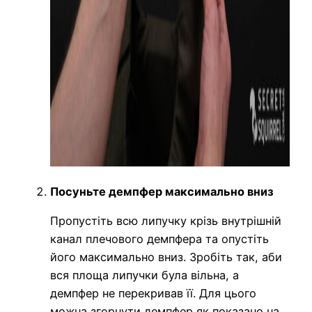
Посуньте демпфер максимально вниз
Пропустіть всю липучку крізь внутрішній
канал плечового демпфера та опустіть
його максимально вниз. Зробіть так, аби
вся площа липучки була вільна, а
демпфер не перекривав її. Для цього
можна згорнути демпфер як показано на