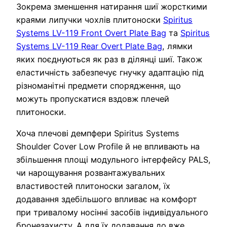
Зокрема зменшення натирання шиї жорсткими
краями липучки чохлів плитоноски
Spiritus
Systems LV-119 Front Overt Plate Bag
та
Spiritus
Systems LV-119 Rear Overt Plate Bag
, лямки
яких поєднуються як раз в ділянці шиї. Також
еластичність забезпечує гнучку адаптацію під
різноманітні предмети спорядження, що
можуть пропускатися вздовж плечей
плитоноски.
Хоча плечові демпфери Spiritus Systems
Shoulder Cover Low Profile й не впливають на
збільшення площі модульного інтерфейсу PALS,
чи нарощування розвантажувальних
властивостей плитоноски загалом, їх
додавання здебільшого впливає на комфорт
при тривалому носінні засобів індивідуального
бронезахисту. А для їх додавання до вже