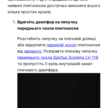
наявної плитоноски достатньо виконати всього
кілька простих кроків.
Вдягніть демпфер на липучку
переднього чохла плитоноски
Розстебніть липучку на плечовій ділянці
аби відкріпити
передній чохол
плитоноски
від
заднього
. Розправте плечову липучку
переднього чохла Spiritus Systems LV-119
та пропустіть її крізь внутрішній канал
плечового демпфера.