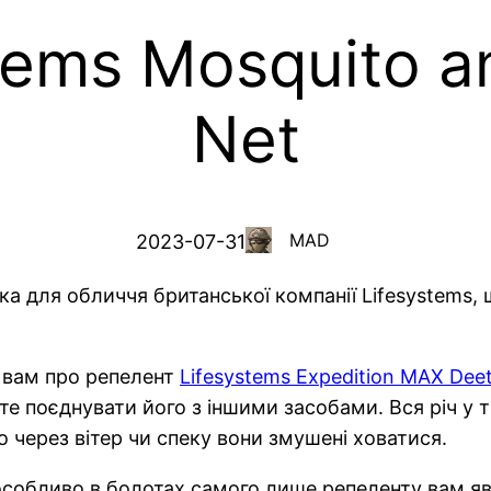
tems Mosquito 
Net
MAD
2023-07-31
тка для обличчя британської компанії Lifesystems,
и вам про репелент
Lifesystems Expedition MAX Deet
е поєднувати його з іншими засобами. Вся річ у т
 через вітер чи спеку вони змушені ховатися.
й особливо в болотах самого лише репеленту вам яв