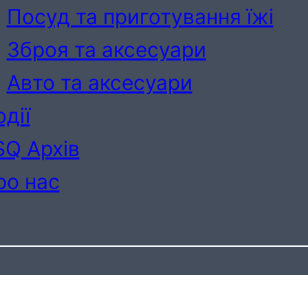
Посуд та приготування їжі
Зброя та аксесуари
Авто та аксесуари
дії
SQ Архів
ро нас