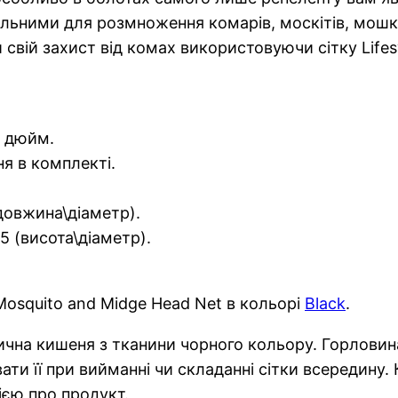
ьними для розмноження комарів, москітів, мошки 
свій захист від комах використовуючи сітку Life
й дюйм.
я в комплекті.
(довжина\діаметр).
5 (висота\діаметр).
 Mosquito and Midge Head Net в кольорі
Black
.
рична кишеня з тканини чорного кольору. Горлови
и її при вийманні чи складанні сітки всередину.
ією про продукт.