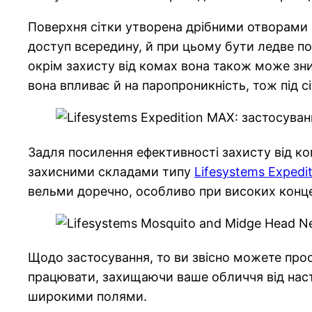
Поверхня сітки утворена дрібними отворами 
доступ всередину, й при цьому бути ледве п
окрім захисту від комах вона також може зни
вона впливає й на паропроникність, тож під 
Задля посилення ефективності захисту від ком
захисними складами типу
Lifesystems Expedi
вельми доречно, особливо при високих концен
Щодо застосування, то ви звісно можете прост
працювати, захищаючи ваше обличчя від насти
широкими полями.