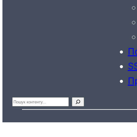
По
S
П
Пошук