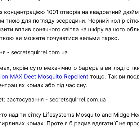
з концентрацією 1001 отворів на квадратний дюй
омітною для погляду зсередини. Чорний колір сіт
зити вплив сонячного світла на шкіру вашого обли
сіткою ви можете почуватися вельми парко.
ах, окрім суто механічного бар’єра в вигляді сіт
tion MAX Deet Mosquito Repellent
тощо. Так ви поєд
траціях комах або під час сну.
о надіти сітку Lifesystems Mosquito and Midge He
рливих комах. Проте я б радив вдягати її не прос