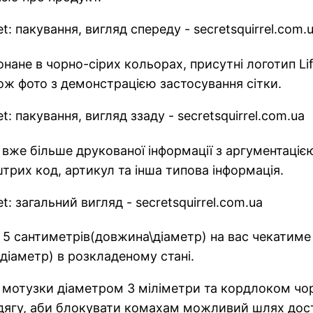
ане в чорно-сірих кольорах, присутні логотип Lif
кож фото з демонстрацією застосування сітки.
 вже більше друкованої інформації з аргументаціє
штрих код, артикул та інша типова інформація.
 5 сантиметрів(довжина\діаметр) на вас чекатиме 
\діаметр) в розкладеному стані.
 мотузки діаметром 3 міліметри та кордлоком чо
одягу, аби блокувати комахам можливий шлях дост