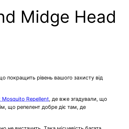
and Midge Head
 що покращить рівень вашого захисту від
 Mosquito Repellent
, де вже згадували, що
ім, що репелент добре діє там, де
но не вистачить. Така місцевість багата