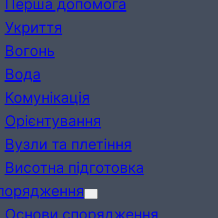
Перша допомога
Укриття
Вогонь
Вода
Комунікація
Орієнтування
Вузли та плетіння
Висотна підготовка
порядження
Основи спорядження