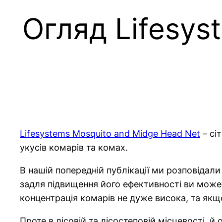
Огляд Lifesys
Lifesystems Mosquito and Midge Head Net
– сі
укусів комарів та комах.
В нашій попередній публікації ми розповідал
задля підвищення його ефективності ви может
концентрація комарів не дуже висока, та якщо
Проте в лісовій та лісостеповій місцевості, 